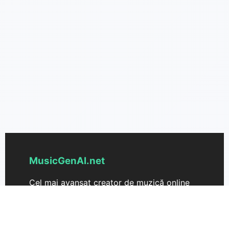
MusicGenAI.net
Cel mai avansat creator de muzică online
pentru a crea muzică frumoasă din text.
Transformă-ți ideile în melodii fără efort.