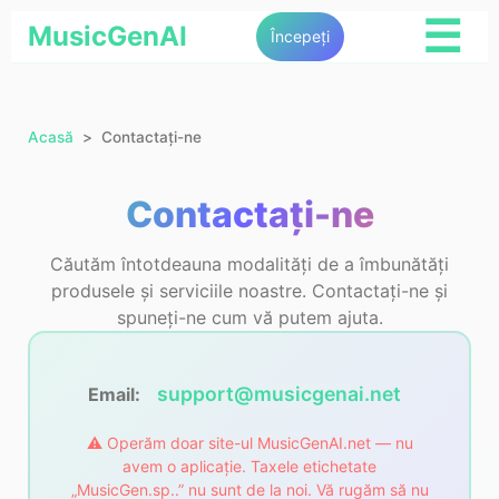
☰
MusicGenAI
Începeți
Acasă
Contactați-ne
Contactați-ne
Căutăm întotdeauna modalități de a îmbunătăți
produsele și serviciile noastre. Contactați-ne și
spuneți-ne cum vă putem ajuta.
support@musicgenai.net
Email:
⚠️ Operăm doar site-ul MusicGenAI.net — nu
avem o aplicație. Taxele etichetate
„MusicGen.sp..” nu sunt de la noi. Vă rugăm să nu