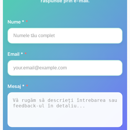
răspunde prin e-mail.
Nume *
*
Email *
*
Mesaj *
*