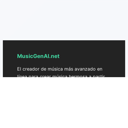
MusicGenAI.net
El creador de música más avanzado en
línea para crear música hermosa a partir
de texto. Transforma tus ideas en
canciones sin esfuerzo.
Soporte
Precios