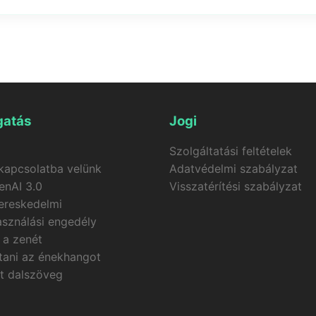
sre! A
MusicGenAI
közvetlenül elérhető a böngészőben, és
atás
Jogi
Szolgáltatási feltételek
kapcsolatba velünk
Adatvédelmi szabályzat
enAI 3.0
Visszatérítési szabályzat
ereskedelmi
asználási engedély
 a zenét
ítani az énekhangot
tt dalszöveg