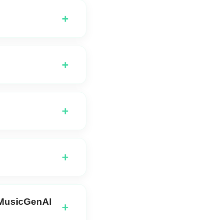
+
 vagy ha szeretnéd,
+
 dal pontosan
+
tsz és valós időben
+
 egyaránt szabadon
 MusicGenAI
+