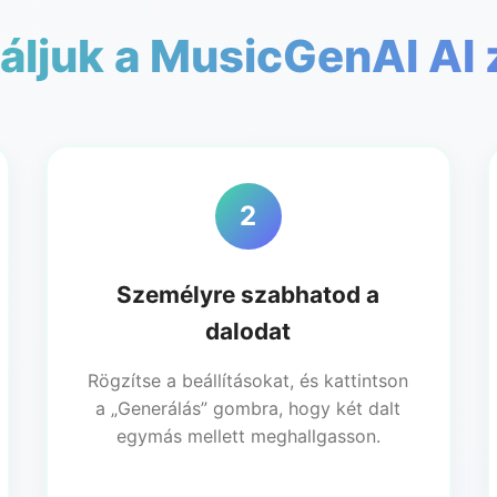
ljuk a MusicGenAI AI 
2
Személyre szabhatod a
dalodat
Rögzítse a beállításokat, és kattintson
a „Generálás” gombra, hogy két dalt
egymás mellett meghallgasson.