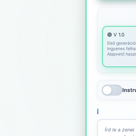
🟣 V 1.0
Első generáció
ingyenes felha
Alapvető haszn
Inst