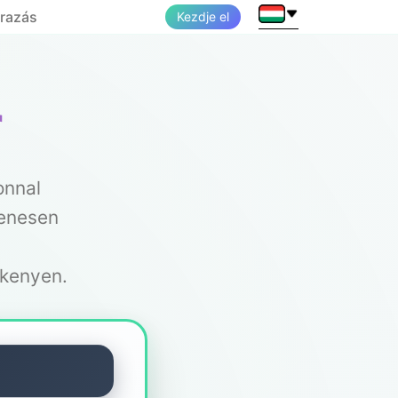
razás
Kezdje el
r
onnal
yenesen
ékenyen.