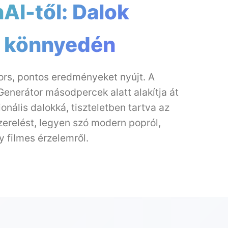
I-től: Dalok
e könnyedén
rs, pontos eredményeket nyújt. A
enerátor másodpercek alatt alakítja át
ionális dalokká, tiszteletben tartva az
zerelést, legyen szó modern popról,
y filmes érzelemről.