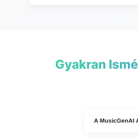
Gyakran Ismé
A MusicGenAI A
Igen,
MusicGenAI's
AI 