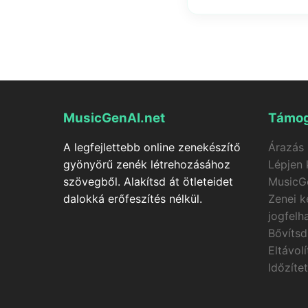
Nincs szükség telepíté
zenét készíteni.
MusicGenAI.net
Támog
A legfejlettebb online zenekészítő
Árazás
gyönyörű zenék létrehozásához
Lépjen 
szövegből. Alakítsd át ötleteidet
MusicG
dalokká erőfeszítés nélkül.
Zenei k
jogfelh
Bővítsd
Eltávol
Időzíte