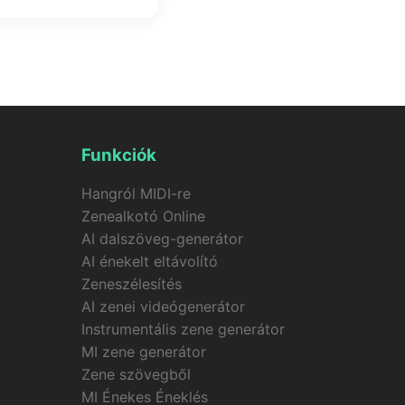
 azonnal elkezdhetsz
Funkciók
Hangról MIDI-re
Zenealkotó Online
AI dalszöveg-generátor
AI énekelt eltávolító
Zeneszélesítés
AI zenei videógenerátor
Instrumentális zene generátor
MI zene generátor
Zene szövegből
MI Énekes Éneklés