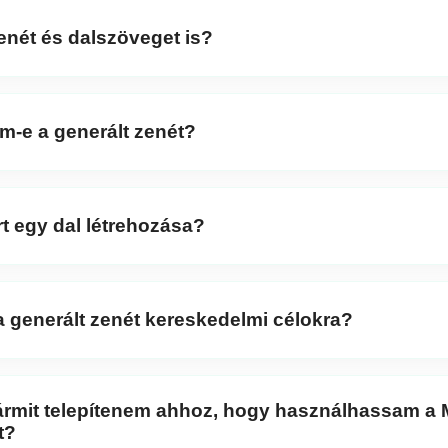
enét és dalszöveget is?
AI
segítségével mind zenét, mind dalszöveget előállíthatsz,
 is készíthetsz.
m-e a generált zenét?
dalszöveget, a dallamot, a tempót és még sok mást, hogy a
lésednek.
rt egy dal létrehozása?
ny másodperc alatt keletkeznek, így gyorsan kísérletezhe
.
 generált zenét kereskedelmi célokra?
a
MusicGenAI
generál, személyes és kereskedelmi célokra
élkül.
rmit telepítenem ahhoz, hogy használhassam a
t?