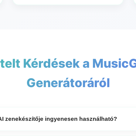
telt Kérdések a MusicG
Generátoráról
I zenekészítője ingyenesen használható?
zenetervezője teljesen ingyenes, és nincs szükség fiók lét