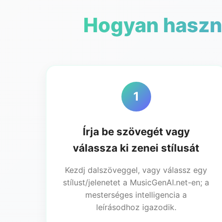
Hogyan haszná
1
Írja be szövegét vagy
válassza ki zenei stílusát
Kezdj dalszöveggel, vagy válassz egy
stílust/jelenetet a MusicGenAI.net-en; a
mesterséges intelligencia a
leírásodhoz igazodik.