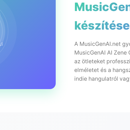
MusicGenA
♫
készítés
A MusicGenAI.net gyo
♫
MusicGenAI AI Zene G
az ötleteket professz
elméletet és a hangs
indie hangulatról vag