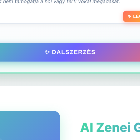
✨ LÉ
✨ DALSZERZÉS
AI Zenei 