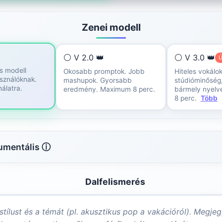
Zenei modell
⚪ V 2.0 👑
⚪ V 3.0 👑
Ú
s modell
Okosabb promptok. Jobb
Hiteles vokálok
sználóknak.
mashupok. Gyorsabb
stúdióminőség
álatra.
eredmény. Maximum 8 perc.
bármely nyelve
8 perc.
Több
rumentális ⓘ
Dalfelismerés