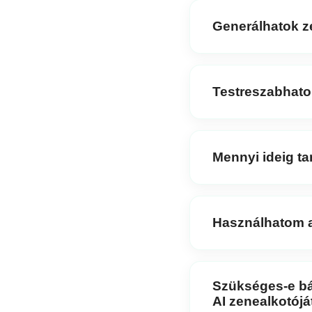
megkezdéséhez.
Generálhatok z
Abszolút! A
MusicGen
instrumentális számokat
Testreszabhato
Igen, módosíthatod a 
megfeleljen az elképze
Mennyi ideig ta
A dalok mindössze néhá
hozhatsz létre zenéket
Használhatom a
Igen, a zene, amelyet 
használható, licencdíj n
Szükséges-e bá
AI zenealkotójá