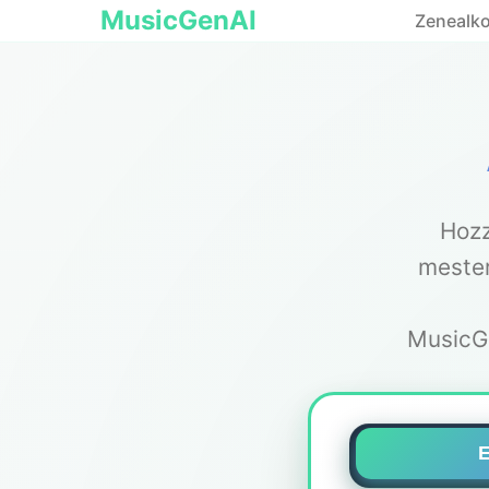
MusicGenAI
Zenealko
Hozz
mester
MusicGe
E