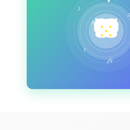
♪
AI
♪
🎶