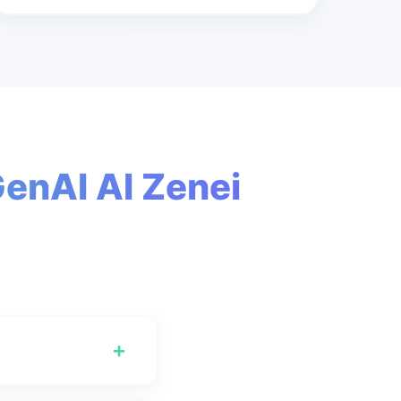
enAI AI Zenei
+
rehozására a használat