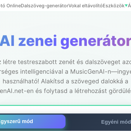
tó Online
Dalszöveg-generátor
Vokal eltávolító
Eszközök
Á
▼
AI zenei generáto
 létre testreszabott zenét és dalszöveget az
séges intelligenciával a MusicGenAI-n—ing
használható! Alakítsd a szöveged dalokká a
nAI.net-en és folytasd a létrehozást gördül
gyszerű mód
Egyéni mód