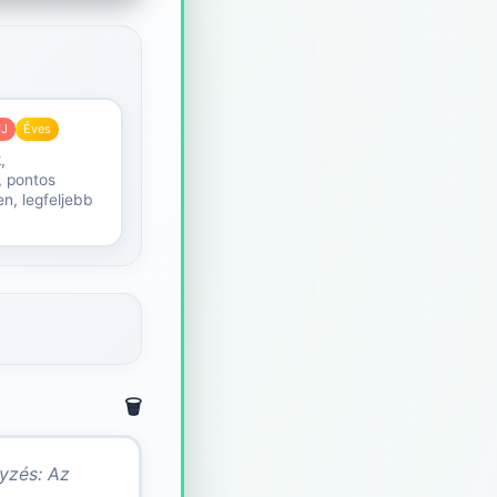
J
Éves
,
, pontos
n, legfeljebb
🗑️