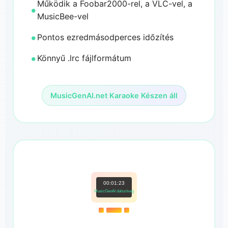
Működik a Foobar2000-rel, a VLC-vel, a
MusicBee-vel
Pontos ezredmásodperces időzítés
Könnyű .lrc fájlformátum
MusicGenAI.net Karaoke Készen áll
00:01:23
MusicGenAI dalszöveg