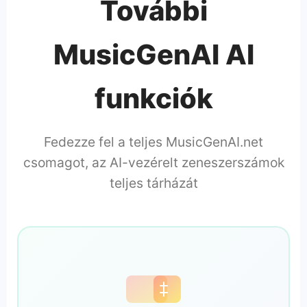
További
MusicGenAI AI
funkciók
Fedezze fel a teljes MusicGenAI.net
csomagot, az AI-vezérelt zeneszerszámok
teljes tárházát