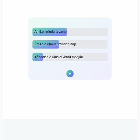
Amikor elindul a zene
Érezd a ritmust minden nap
Táncolás a MusicGenAI módján