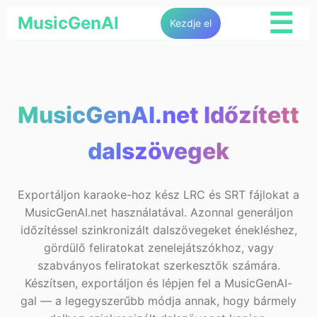
☰
MusicGenAI
Kezdje el
MusicGenAI.net Időzített
dalszövegek
Exportáljon karaoke-hoz kész LRC és SRT fájlokat a
MusicGenAI.net használatával. Azonnal generáljon
időzítéssel szinkronizált dalszövegeket énekléshez,
gördülő feliratokat zenelejátszókhoz, vagy
szabványos feliratokat szerkesztők számára.
Készítsen, exportáljon és lépjen fel a MusicGenAI-
gal — a legegyszerűbb módja annak, hogy bármely