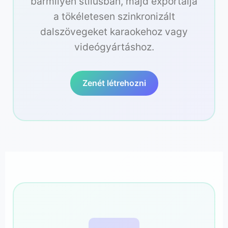
bármilyen stílusban, majd exportálja
a tökéletesen szinkronizált
dalszövegeket karaokehoz vagy
videógyártáshoz.
Zenét létrehozni