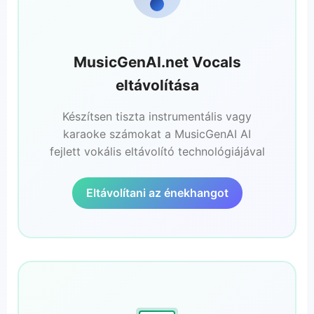
MusicGenAI.net Vocals
eltávolítása
Készítsen tiszta instrumentális vagy
karaoke számokat a MusicGenAI AI
fejlett vokális eltávolító technológiájával
Eltávolítani az énekhangot