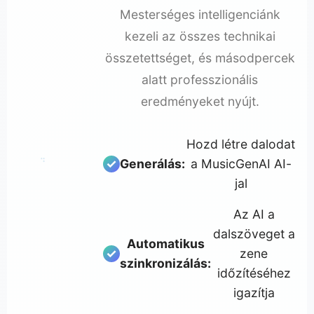
Mesterséges intelligenciánk
kezeli az összes technikai
összetettséget, és másodpercek
alatt professzionális
eredményeket nyújt.
Hozd létre dalodat
Generálás:
a MusicGenAI AI-
♪
1
2
♬
3
jal
Az AI a
dalszöveget a
Automatikus
zene
szinkronizálás:
időzítéséhez
igazítja