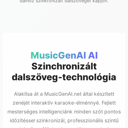
dalhoz szinkronizált dalszöveget kapjon.
MusicGenAI AI
Szinchronizált
dalszöveg-technológia
Alakítsa át a MusicGenAI.net által készített
zenéjét interaktív karaoke-élménnyé. Fejlett
mesterséges intelligenciánk minden szót pontos
időzítéssel szinkronizál, professzionális szintű