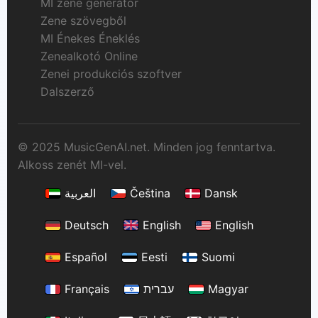
MI zene generátor
Zene szövegből
MI Énekes Éneklés
Zenealkotó Online
Zenei produkciós szoftver
Dalszerző
© 2025 MusicGenAI.net. Minden jog fenntartva.
Alkoss zenét MI-vel.
العربية
Čeština
Dansk
Deutsch
English
English
Español
Eesti
Suomi
Français
עברית
Magyar