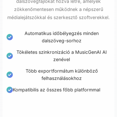
dalszövegfájlokat hozva létre, amelyek
zökkenőmentesen működnek a népszerű
médialejátszókkal és szerkesztő szoftverekkel.
Automatikus időbélyegzés minden
dalszöveg-sorhoz
Tökéletes szinkronizáció a MusicGenAI AI
zenével
Több exportformátum különböző
felhasználásokhoz
Kompatibilis az összes főbb platformmal