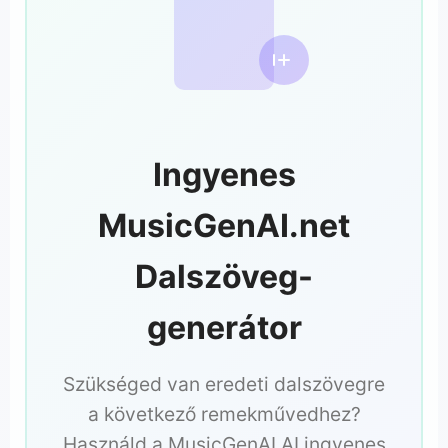
Ingyenes
MusicGenAI.net
Dalszöveg-
generátor
Szükséged van eredeti dalszövegre
a következő remekművedhez?
Használd a MusicGenAI AI ingyenes