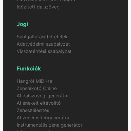
Időzített dalszöveg
Jogi
Szolgáltatási feltételek
Adatvédelmi szabályzat
Visszatérítési szabályzat
Funkciók
Hangról MIDI-re
Zenealkotó Online
AI dalszöveg-generátor
AI énekelt eltávolító
Zeneszélesítés
AI zenei videógenerátor
Instrumentális zene generátor