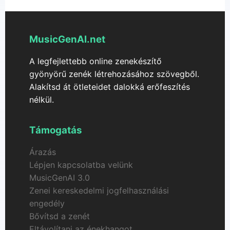
MusicGenAI.net
A legfejlettebb online zenekészítő
gyönyörű zenék létrehozásához szövegből.
Alakítsd át ötleteidet dalokká erőfeszítés
nélkül.
Támogatás
Árazás
Lépjen kapcsolatba velünk
MusicGenAI 3.0
Zenei kereskedelmi jogfelhasználási
engedély
Bővítsd a zenét
Eltávolítani az énekhangot