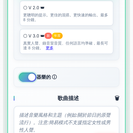
⚪ V 2.0 👑
更聰明的提示。更佳的混搭。更快速的輸出。最多
8 分鐘。
⚪ V 3.0 👑
新
年度
真實人聲、錄音室音質、任何語言均準確，最長可
達 8 分鐘。
更多
器樂的 ⓘ
歌曲描述
🗑️