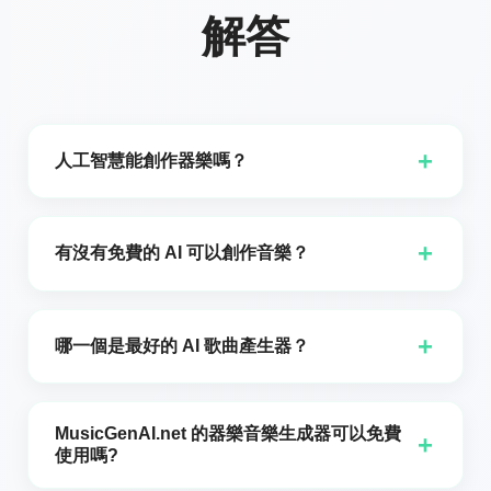
解答
+
人工智慧能創作器樂嗎？
是的,人工智慧可以創作器樂！得益於機器學習與深度神
經網路的進步,人工智慧現在能夠生成各種風格的音樂,包
+
有沒有免費的 AI 可以創作音樂？
括器樂曲。像 MusicGenAI.net 的 AI 驅動工具這類 AI
音樂生成器使用先進的演算法來分析現有音樂中的模式,
是的,有免費的 AI 工具允許使用者創作音樂,包括純器樂
並根據使用者偏好創作曲目。透過輸入諸如風格,情緒,甚
曲目。MusicGenAI.net 的 AI 音樂生成器就是一個出色
+
哪一個是最好的 AI 歌曲產生器？
至特定樂器等參數,你可以創作出符合需求的獨特器樂音
的免費平台示例,讓任何人都能在不花一毛錢的情況下產
樂。這個過程包括在大量音樂資料上訓練 AI,使其能夠模
生高品質的器樂音樂。使用這個免費工具,你可以透過選
最佳的 AI 歌曲生成器取決於您的具體需求,但其中一個
擬風格,和聲,節奏與旋律。無論你需要影片的背景音樂,創
擇特定的音樂類型,樂器和情緒來自訂音樂生成過程,以符
備受推崇的工具是 MusicGenAI.net 的 AI 音樂生成器。
意配樂,或只是放鬆的曲子,AI 都可以生成量身打造的器樂
MusicGenAI.net 的器樂音樂生成器可以免費
合你的需求。這些 AI 工具利用在大型音樂資料集上訓練
+
該工具提供使用者友好的介面,可自訂的選項以及強大的
使用嗎?
曲目。這使得 AI 生成的器樂成為內容創作者,製作人與
的先進演算法來產生模仿人類作曲家創意的音樂。無論
音樂生成能力。無論您是初學者還是有經驗的音樂製作
音樂愛好者的強大工具。