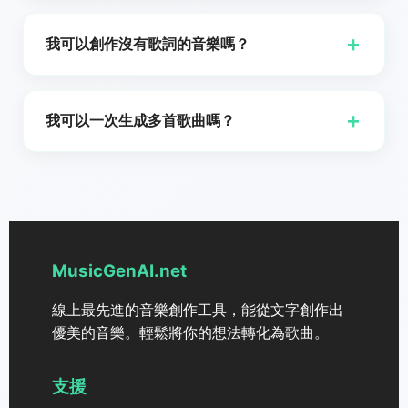
你需要影片專案的背景音樂,遊戲主題曲,或只是用來放鬆
太棒了！你可以免費使用音樂產生器。
人,MusicGenAI.net 的 AI 生成器都能讓您輕鬆創作出跨
的器樂曲目,免費的 AI 音樂生成器都能輕鬆滿足這些需
多種風格的專業品質器樂音樂。它結合了機器學習與複
+
我可以創作沒有歌詞的音樂嗎？
求。這是一種探索音樂創作,嘗試新聲音並強化創意專案
雜的演算法,以生成聽起來像由真人音樂家創作的曲目。
的好方法——而且完全免費。
其他一些受歡迎的 AI 歌曲生成器還包括 OpenAI 的
您可以從多種音樂風格中選擇,包括純樂器類型及其他,以
MuseNet,AIVA 與 Jukedeck,但 MusicGenAI.net 以其
配合您想要的氛圍與情境。
+
我可以一次生成多首歌曲嗎？
免費使用與易用性脫穎而出。MusicGenAI.net 的 AI 生
成器特別之處在於它能夠根據您的創意願景量身打造作
太棒了！使用 MusicGenAI.net，您可以同時生成兩首歌
品,且不需要任何先前的音樂專業知識。這個工具非常適
曲，帶來更豐富的創作體驗。
合音樂人,內容創作者以及任何想要嘗試 AI 生成音樂的
人。
MusicGenAI.net
線上最先進的音樂創作工具，能從文字創作出
優美的音樂。輕鬆將你的想法轉化為歌曲。
支援