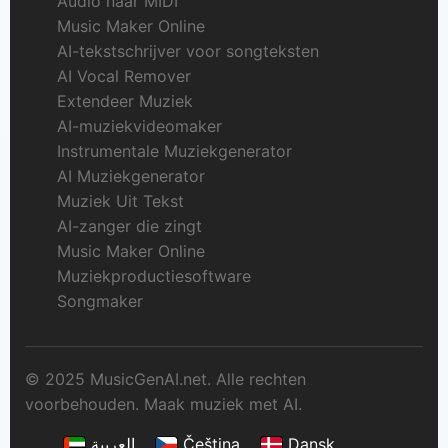
Audio naar MIDI
Music Maker Online
AI-tekstschrijver voor songteksten
AI Vocal Remover
Extendeer Muziek
AI-muziekvideomaker
Instrumentale Muziekgenerator
AI Muziekgenerator
Muziek Uit Tekst
AI-zanger die zingt
Music Maker Online
Muziekproductiesoftware
Songmaker
© 2025 MusicGenAI.net. Alle rechten
voorbehouden. Maak muziek met AI.
العربية
Čeština
Dansk