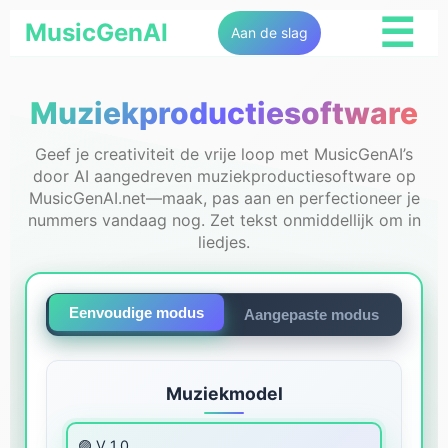
☰
MusicGenAI
Aan de slag
Muziekproductiesoftware
Geef je creativiteit de vrije loop met MusicGenAI’s
door AI aangedreven muziekproductiesoftware op
MusicGenAI.net—maak, pas aan en perfectioneer je
nummers vandaag nog. Zet tekst onmiddellijk om in
liedjes.
Eenvoudige modus
Aangepaste modus
Muziekmodel
🟣 V 1.0