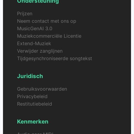
Ondersteuning
Prijzen
Neem contact met ons op
MusicGenAI 3.0
Muziekcommerciële Licentie
Extend-Muziek
Verwijder zanglijnen
Tijdgesynchroniseerde songtekst
Juridisch
Gebruiksvoorwaarden
Privacybeleid
Restitutiebeleid
Kenmerken