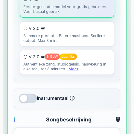
Eerste-generatie model voor gratis gebruikers.
Voor basaal gebruik.
⚪ V 2.0 👑
Slimmere prompts. Betere mashups. Snellere
output. Max 8 min.
⚪ V 3.0 👑
NIEUW
Jaarlijks
Authentieke zang, studiogeluid, nauwkeurig in
elke taal, tot 8 minuten.
Meer
Instrumentaal ⓘ
Songbeschrijving
🗑️