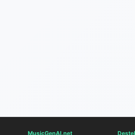
MusicGenAI.net
Deste