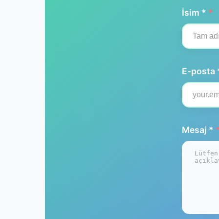
İsim *
*
E-posta 
Mesaj *