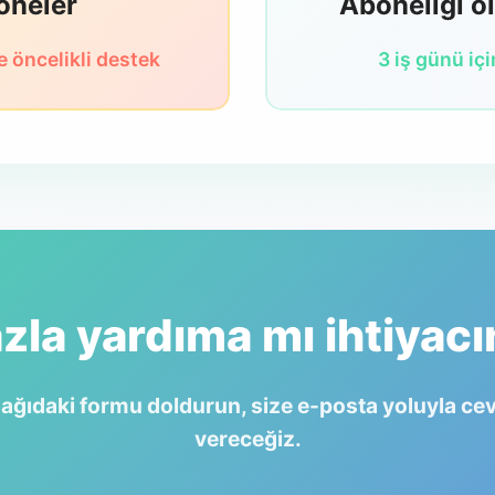
oneler
Aboneliği o
e öncelikli destek
3 iş günü iç
zla yardıma mı ihtiyacı
ağıdaki formu doldurun, size e-posta yoluyla ce
vereceğiz.