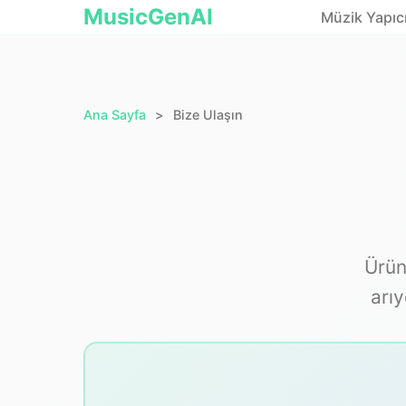
MusicGenAI
Müzik Yapıcı
Ana Sayfa
Bize Ulaşın
Ürün
arıy