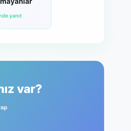
lmayanlar
inde yanıt
nız var?
vap