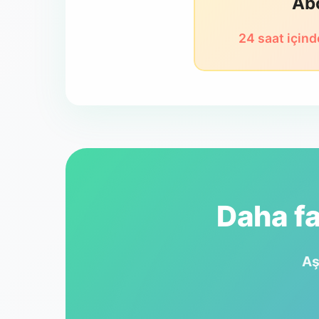
Ab
24 saat içind
Daha fa
Aş