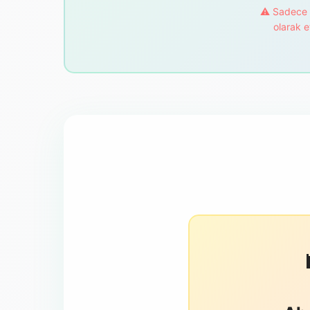
⚠️ Sadece 
olarak e