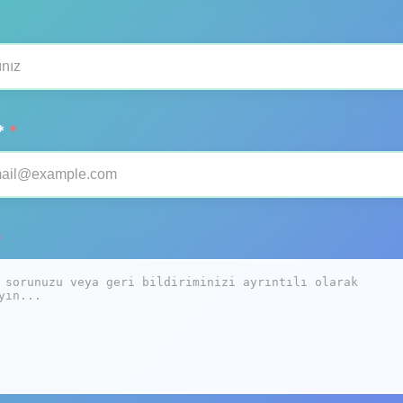
*
*
*