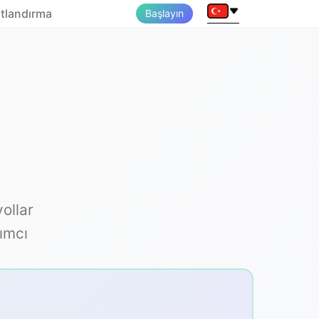
atlandırma
Başlayın
ollar
dımcı