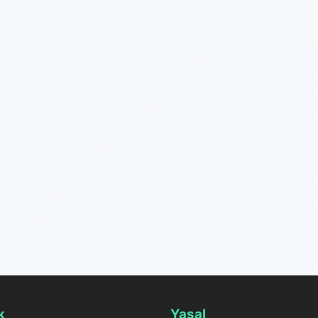
k
Yasal