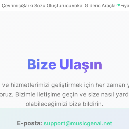
 Çevrimiçi
Şarkı Sözü Oluşturucu
Vokal Giderici
Araçlar
Fiy
▼
Bize Ulaşın
 ve hizmetlerimizi geliştirmek için her zaman y
oruz. Bizimle iletişime geçin ve size nasıl yar
olabileceğimizi bize bildirin.
E-posta:
support@musicgenai.net