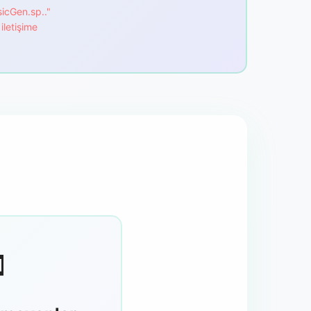
icGen.sp.."
iletişime
