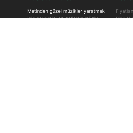
Metinden güzel müzikler yaratmak
Fiyatla
için çevrimiçi en gelişmiş müzik
Bize Ul
yapımcısı. Fikirlerinizi şarkılara
MusicG
zahmetsizce dönüştürün.
Müzik T
Extend
Vokaller
Zamanla
© 2025 MusicGenAI.net. Tüm hakları saklıdır. Y