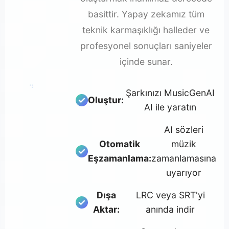
basittir. Yapay zekamız tüm
teknik karmaşıklığı halleder ve
profesyonel sonuçları saniyeler
içinde sunar.
♪
1
2
♬
3
Şarkınızı MusicGenAI
Oluştur:
AI ile yaratın
AI sözleri
Otomatik
müzik
Eşzamanlama:
zamanlamasına
uyarıyor
Dışa
LRC veya SRT'yi
Aktar:
anında indir