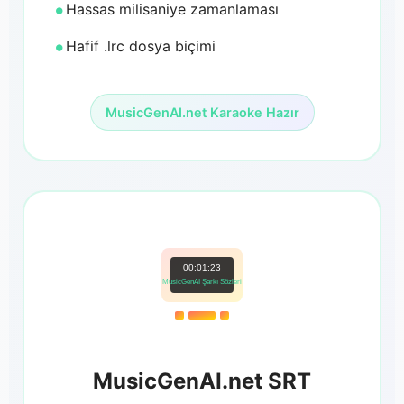
Hassas milisaniye zamanlaması
Hafif .lrc dosya biçimi
MusicGenAI.net Karaoke Hazır
00:01:23
MusicGenAI Şarkı Sözleri
MusicGenAI.net SRT