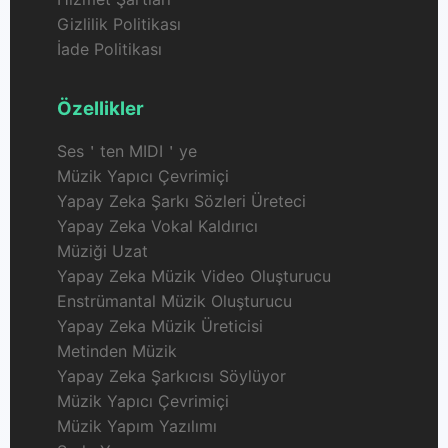
Gizlilik Politikası
İade Politikası
Özellikler
Ses＇ten MIDI＇ye
Müzik Yapıcı Çevrimiçi
Yapay Zeka Şarkı Sözleri Üreteci
Yapay Zeka Vokal Kaldırıcı
Müziği Uzat
Yapay Zeka Müzik Video Oluşturucu
Enstrümantal Müzik Oluşturucu
Yapay Zeka Müzik Üreticisi
Metinden Müzik
Yapay Zeka Şarkıcısı Söylüyor
Müzik Yapıcı Çevrimiçi
Müzik Yapım Yazılımı