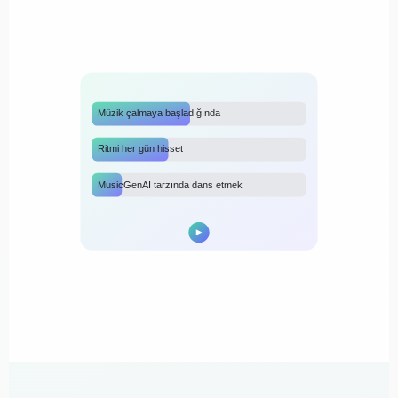
Müzik çalmaya başladığında
Ritmi her gün hisset
MusicGenAI tarzında dans etmek