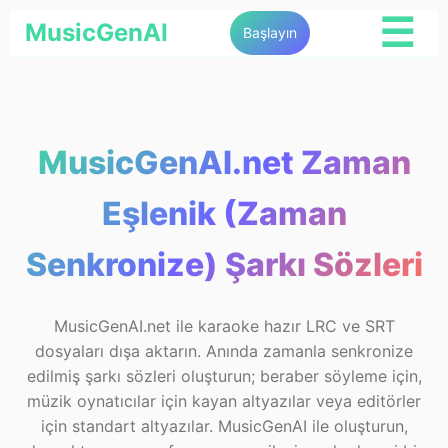
☰
MusicGenAI
Başlayın
MusicGenAI.net Zaman
Eşlenik (Zaman
Senkronize) Şarkı Sözleri
MusicGenAI.net ile karaoke hazır LRC ve SRT
dosyaları dışa aktarın. Anında zamanla senkronize
edilmiş şarkı sözleri oluşturun; beraber söyleme için,
müzik oynatıcılar için kayan altyazılar veya editörler
için standart altyazılar. MusicGenAI ile oluşturun,