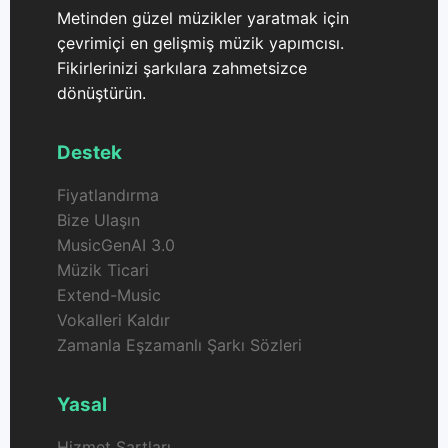
Metinden güzel müzikler yaratmak için
çevrimiçi en gelişmiş müzik yapımcısı.
Fikirlerinizi şarkılara zahmetsizce
dönüştürün.
Destek
Fiyatlandırma
Bize Ulaşın
MusicGenAI 3.0
Müzik Ticari
Extend-Music
Vokalleri Kaldır
Zamanla Eşzamanlı Şarkı Sözleri
Yasal
Hizmet Şartları