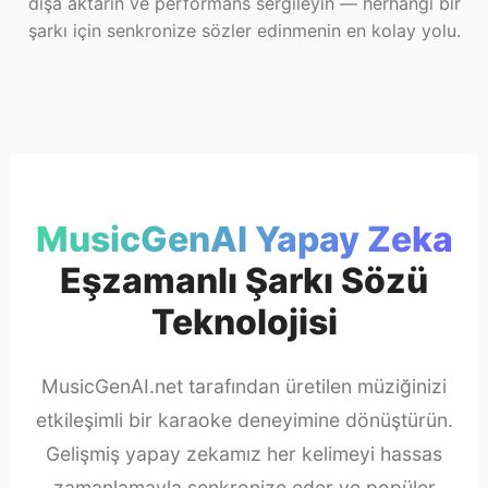
dışa aktarın ve performans sergileyin — herhangi bir
şarkı için senkronize sözler edinmenin en kolay yolu.
MusicGenAI Yapay Zeka
Eşzamanlı Şarkı Sözü
Teknolojisi
MusicGenAI.net tarafından üretilen müziğinizi
etkileşimli bir karaoke deneyimine dönüştürün.
Gelişmiş yapay zekamız her kelimeyi hassas
zamanlamayla senkronize eder ve popüler