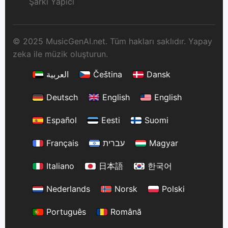
Şarkı Yapıcı
© 2025 MusicGenAI.net. Tüm hakları saklıdır. Yapay
zeka ile müzik oluşturun.
العربية
Čeština
Dansk
Deutsch
English
English
Español
Eesti
Suomi
Français
עברית
Magyar
Italiano
日本語
한국어
Nederlands
Norsk
Polski
Português
Română