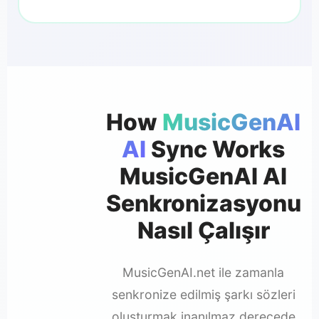
How
MusicGenAI
AI
Sync Works
MusicGenAI AI
Senkronizasyonu
Nasıl Çalışır
MusicGenAI.net ile zamanla
senkronize edilmiş şarkı sözleri
oluşturmak inanılmaz derecede