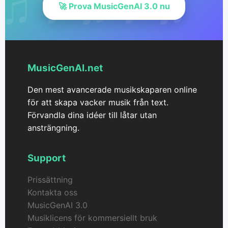
🚀 Prova MusicGenAI 3.0 nu
MusicGenAI.net
Den mest avancerade musikskaparen online
för att skapa vacker musik från text.
Förvandla dina idéer till låtar utan
ansträngning.
Support
Prissättning
Kontakta oss
MusicGenAI 3.0
Musiklicens för kommersiellt bruk