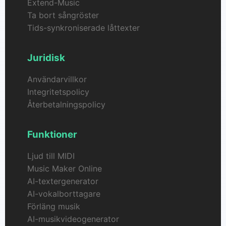
Extend-Music
Ta bort sångröster
Tids-synkroniserade låttexter
Juridisk
Användarvillkor
Integritetspolicy
Återbetalningspolicy
Funktioner
Ljud till MIDI
Music Maker Online
AI-textergenerator
AI-vokalborttagare
Förläng musik
AI-musikvideogenerator