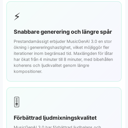
⚡
Snabbare generering och längre spår
Prestandamässigt erbjuder MusicGenAI 3.0 en stor
ökning i genereringshastighet, vilket möjliggör fler
iterationer inom begränsad tid. Maxlängden för låtar
har ökat från 4 minuter till 8 minuter, med bibehållen
koherens och ljudkvalitet genom längre
kompositioner.
🎚️
Förbättrad ljudmixningskvalitet
MusicGenAI 3.0 har förbättrad ljudbalans och