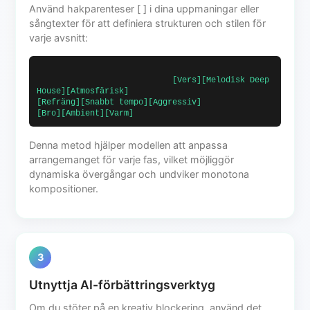
Använd hakparenteser [ ] i dina uppmaningar eller
sångtexter för att definiera strukturen och stilen för
varje avsnitt:
                            [Vers][Melodisk Deep 
House][Atmosfärisk]                            
[Refräng][Snabbt tempo][Aggressiv]                            
[Bro][Ambient][Varm]                        
Denna metod hjälper modellen att anpassa
arrangemanget för varje fas, vilket möjliggör
dynamiska övergångar och undviker monotona
kompositioner.
3
Utnyttja AI-förbättringsverktyg
Om du stöter på en kreativ blockering, använd det