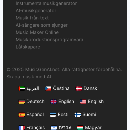
Instrumentalmusikgenerator
AI-musikgenerator
Musik från text
AI-sångare som sjunger
Music Maker Online
Musikproduktionsprogramvara
Låtskapare
© 2025 MusicGenAI.net. Alla rättigheter förbehållna.
Skapa musik med AI.
العربية
Čeština
Dansk
Deutsch
English
English
Español
Eesti
Suomi
Français
עברית
Magyar