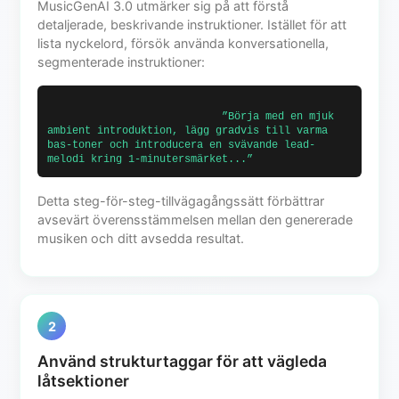
MusicGenAI 3.0 utmärker sig på att förstå
detaljerade, beskrivande instruktioner. Istället för att
lista nyckelord, försök använda konversationella,
segmenterade instruktioner:
                            ”Börja med en mjuk 
ambient introduktion, lägg gradvis till varma 
bas-toner och introducera en svävande lead-
melodi kring 1-minutersmärket...”                      
Detta steg-för-steg-tillvägagångssätt förbättrar
avsevärt överensstämmelsen mellan den genererade
musiken och ditt avsedda resultat.
2
Använd strukturtaggar för att vägleda
låtsektioner