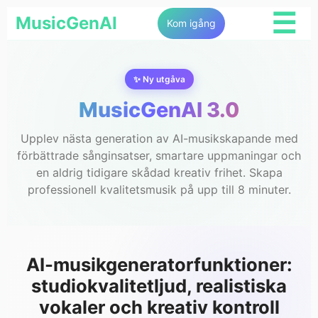
☰
MusicGenAI
Kom igång
✨ Ny utgåva
MusicGenAI 3.0
Upplev nästa generation av AI-musikskapande med
förbättrade sånginsatser, smartare uppmaningar och
en aldrig tidigare skådad kreativ frihet. Skapa
professionell kvalitetsmusik på upp till 8 minuter.
AI-musikgeneratorfunktioner:
studiokvalitetljud, realistiska
vokaler och kreativ kontroll