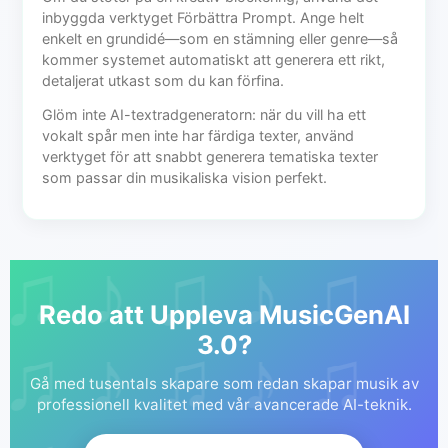
inbyggda verktyget Förbättra Prompt. Ange helt
enkelt en grundidé—som en stämning eller genre—så
kommer systemet automatiskt att generera ett rikt,
detaljerat utkast som du kan förfina.
Glöm inte AI-textradgeneratorn: när du vill ha ett
vokalt spår men inte har färdiga texter, använd
verktyget för att snabbt generera tematiska texter
som passar din musikaliska vision perfekt.
Redo att Uppleva MusicGenAI
3.0?
Gå med tusentals skapare som redan skapar musik av
professionell kvalitet med vår avancerade AI-teknik.