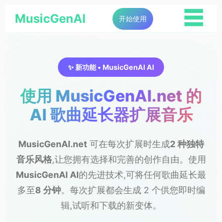
☰
MusicGenAI
开始使用
✨ 新功能 • MusicGenAI AI
使用 MusicGenAI.net 的
AI 歌曲延长器扩展音乐
MusicGenAI.net
可在每次扩展时生成
2 种独特
音乐风格
,让您拥有选择和完善的创作自由。使用
MusicGenAI AI
的先进技术,可将任何歌曲延长最
多至
8 分钟
。每次扩展都会生成 2 个供您即时编
辑,试听和下载的新变体。