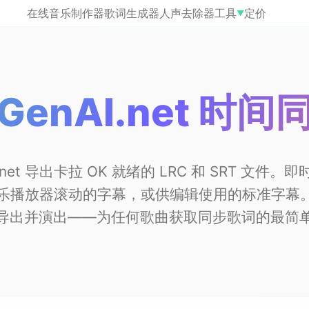
在线音乐制作器
歌词生成器
人声去除器
工具
定价
▼
cGenAI.net 时
AI.net 导出卡拉 OK 就绪的 LRC 和 SRT 文
播放器滚动的字幕，或供编辑使用的标准字幕。使用 
导出并演出——为任何歌曲获取同步歌词的最简