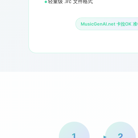
轻量级 .lrc 文件格式
MusicGenAI.net 卡拉OK
1
2