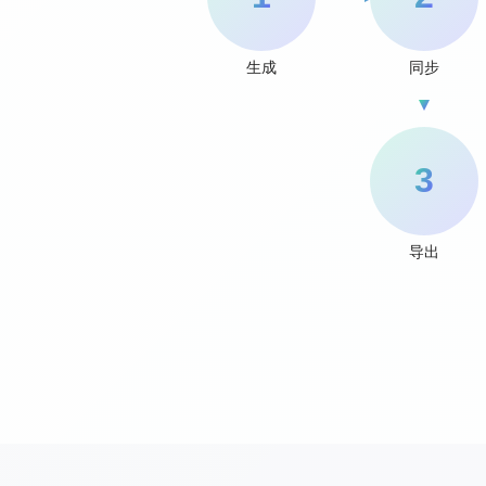
生成
同步
3
导出