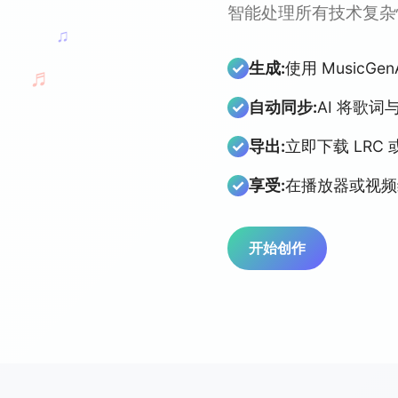
智能处理所有技术复杂
♫
生成:
使用 MusicGe
♬
自动同步:
AI 将歌
导出:
立即下载 LRC 或
享受:
在播放器或视频
开始创作