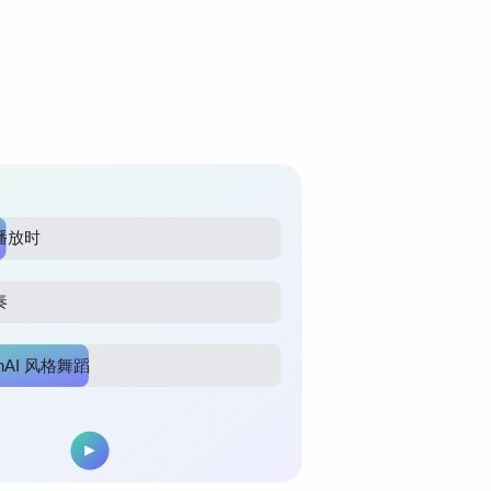
播放时
奏
enAI 风格舞蹈