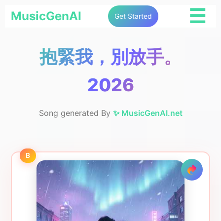
☰
MusicGenAI
Get Started
抱緊我，別放手。
2026
Song generated By
✨ MusicGenAI.net
B