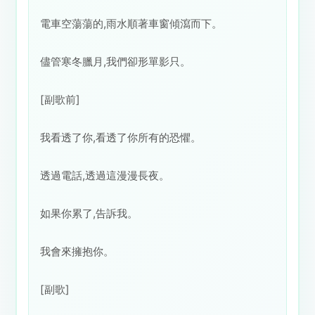
電車空蕩蕩的,雨水順著車窗傾瀉而下。
儘管寒冬臘月,我們卻形單影只。
[副歌前]
我看透了你,看透了你所有的恐懼。
透過電話,透過這漫漫長夜。
如果你累了,告訴我。
我會來擁抱你。
[副歌]