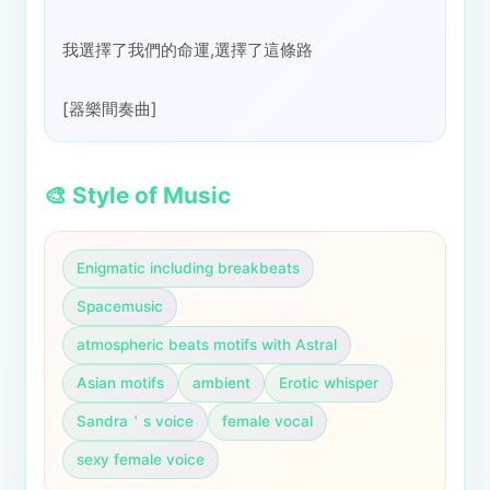
我選擇了我們的命運,選擇了這條路
[器樂間奏曲]
🎨 Style of Music
Enigmatic including breakbeats
Spacemusic
atmospheric beats motifs with Astral
Asian motifs
ambient
Erotic whisper
Sandra＇s voice
female vocal
sexy female voice