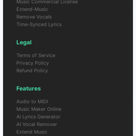
Music Commercial License
Extend-Music
Remove Vocals
Time-Synced Lyrics
Legal
Terms of Service
Privacy Policy
Refund Policy
Features
Audio to MIDI
Music Maker Online
AI Lyrics Generator
AI Vocal Remover
Extend Music