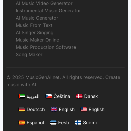
AI Music Video Generator
Instrumental Music Generator
AI Music Generator
Music From Text
AI Singer Singing
Music Maker Online
Music Production Software
Song Maker
© 2025 MusicGenAI.net. All rights reserved. Create
music with AI.
العربية
Čeština
Dansk
Deutsch
English
English
Español
Eesti
Suomi