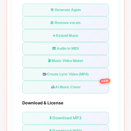
🔄 Generate Again
🎤 Remove vocals
➕ Extend Music
🎹 Audio to MIDI
🎬 Music Video Maker
Create Lyric Video (MP4)
NEW
AI Music Cover
Download & License
⬇️ Download MP3
⬇️ Download WAV