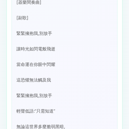
[器樂間奏曲]
[副歌]
緊緊擁抱我,別放手
讓時光如閃電般飛逝
當命運在你眼中閃耀
這恐懼無法觸及我
緊緊擁抱我,別放手
輕聲低語:“只需知道”
無論這世界多麼脆弱黑暗,