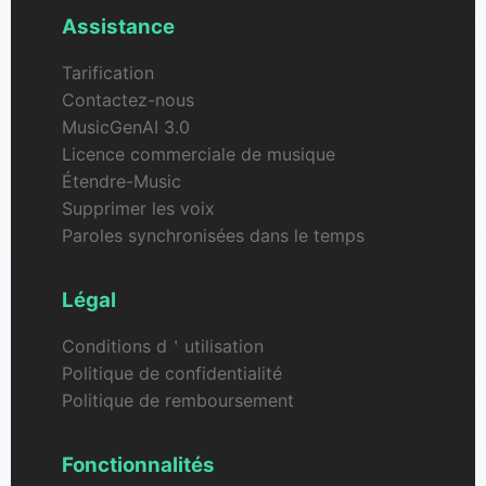
Assistance
Tarification
Contactez-nous
MusicGenAI 3.0
Licence commerciale de musique
Étendre-Music
Supprimer les voix
Paroles synchronisées dans le temps
Légal
Conditions d＇utilisation
Politique de confidentialité
Politique de remboursement
Fonctionnalités