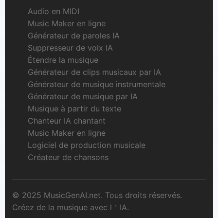
Audio en MIDI
Music Maker en ligne
Générateur de paroles IA
Suppresseur de voix IA
Étendre la musique
Générateur de clips musicaux par IA
Générateur de musique instrumentale
Générateur de musique par IA
Musique à partir du texte
Chanteur IA chantant
Music Maker en ligne
Logiciel de production musicale
Créateur de chansons
© 2025 MusicGenAI.net. Tous droits réservés.
Créez de la musique avec l＇IA.