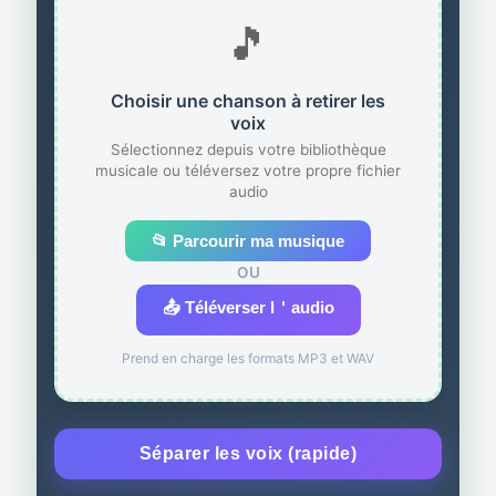
🎵
Choisir une chanson à retirer les
voix
Sélectionnez depuis votre bibliothèque
musicale ou téléversez votre propre fichier
audio
📂 Parcourir ma musique
OU
📤 Téléverser l＇audio
Prend en charge les formats MP3 et WAV
Séparer les voix (rapide)