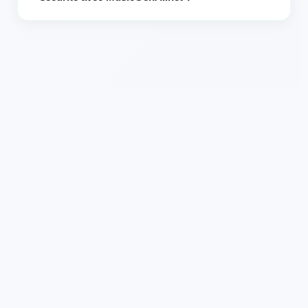
Oui. Vos fichiers sont traités de manière sécurisée et ne
sont pas partagés avec des tiers. Les pistes téléchargées
sont supprimées après traitement pour protéger votre vie
privée.