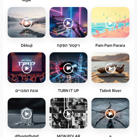
Děkuji
וִיקְטוֹר הַפַּקָּח
Pam Pam Parara
עונת המנויים
TURN IT UP
Tidinit River
dfhgdgfhdgf
MON POLAR
а