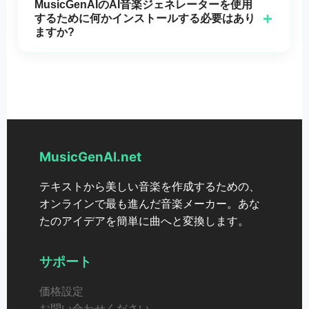
MusicGenAIのAI音楽ジェネレーターを使用
ンス料は発生しません。
+
するために何かインストールする必要はあり
ますか?
インストールは不要です！ブラウザで
MusicGenAI
に
直接アクセスして,すぐに音楽制作を開始できます。
MusicGenAI.net
テキストから美しい音楽を作成するための、
オンラインで最も進んだ音楽メーカー。あな
たのアイデアを簡単に曲へと変換します。
サポート
価格設定
お問い合わせください