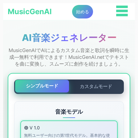
☰
MusicGenAI
始める
AI音楽ジェネレーター
MusicGenAIでAIによるカスタム音楽と歌詞を瞬時に生
成—無料で利用できます！MusicGenAI.netでテキスト
を曲に変換し、スムーズに創作を続けましょう。
シンプルモード
カスタムモード
音楽モデル
🟣 V 1.0
無料ユーザー向けの第1世代モデル。基本的な使