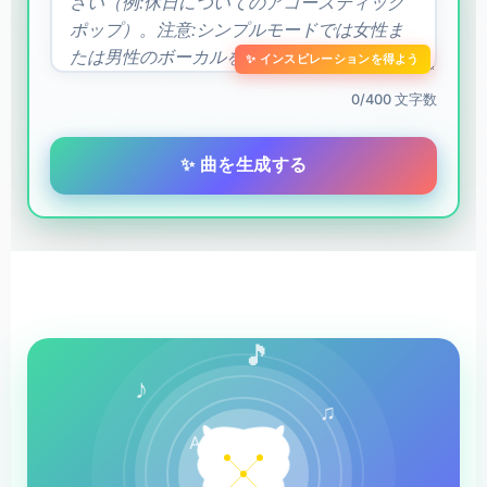
✨ インスピレーションを得よう
0/400 文字数
✨ 曲を生成する
🎵
♪
♫
AI