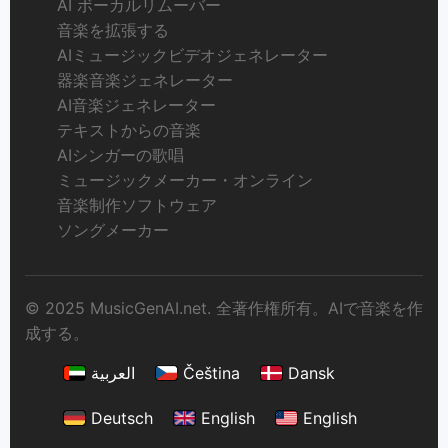
AI ボーカルリムーバー
音楽を拡張する
AIミュージックビデオジェネレーター
器楽音楽ジェネレーター
AI音楽ジェネレーター
テキストからの音楽
AIシンガーの歌唱
ミュージックメーカー・オンライン
音楽制作ソフトウェア
ソングメーカー
© 2025 MusicGenAI.net. 全著作権所有。AIで音楽を作
成する。
العربية
Čeština
Dansk
Deutsch
English
English