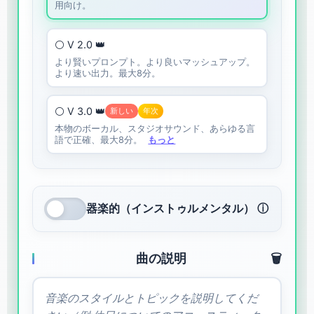
用向け。
⚪ V 2.0 👑
より賢いプロンプト。より良いマッシュアップ。
より速い出力。最大8分。
⚪ V 3.0 👑
新しい
年次
本物のボーカル、スタジオサウンド、あらゆる言
語で正確、最大8分。
もっと
器楽的（インストゥルメンタル） ⓘ
曲の説明
🗑️