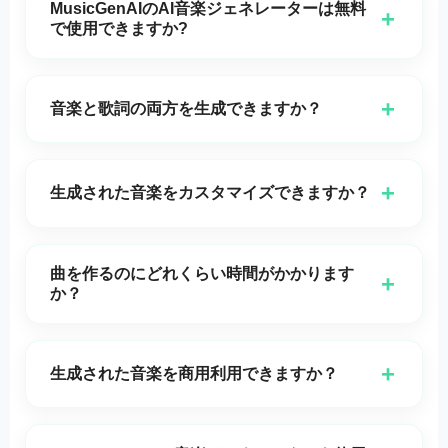
MusicGenAIのAI音楽ジェネレーターは無料
+
で使用できますか?
はい,
MusicGenAI's
の AI 音楽ジェネレーターは完全
に無料で,使用を開始するためにアカウントを作成する
+
音楽と歌詞の両方を生成できますか？
必要はありません。
もちろん！
MusicGenAI
を使えば,音楽と歌詞の両方を
生成することも,インストゥルメンタルトラックだけを
+
生成された音楽をカスタマイズできますか？
作成することもできます。
はい。歌詞、メロディ、テンポなどを調整して、楽曲
をあなたの理想どおりに仕上げることができます。
曲を作るのにどれくらい時間がかかります
+
か？
曲はわずか数秒で生成されるため、素早く試行を重ね
てリアルタイムで音楽を制作できます。
+
生成された音楽を商用利用できますか？
はい,
MusicGenAI
によって生成された音楽は,個人利用
および商業利用の両方において無料で使用でき,ライセ