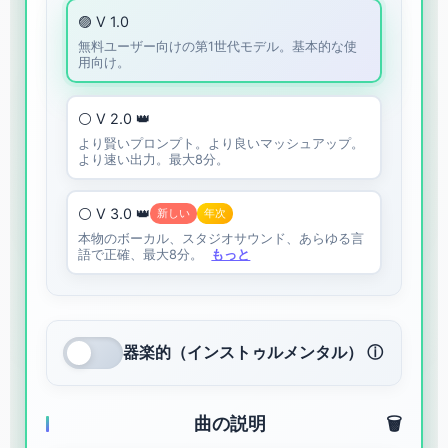
🟣 V 1.0
無料ユーザー向けの第1世代モデル。基本的な使
用向け。
⚪ V 2.0 👑
より賢いプロンプト。より良いマッシュアップ。
より速い出力。最大8分。
⚪ V 3.0 👑
新しい
年次
本物のボーカル、スタジオサウンド、あらゆる言
語で正確、最大8分。
もっと
器楽的（インストゥルメンタル） ⓘ
曲の説明
🗑️