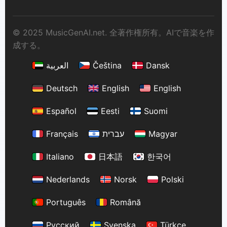
© 2025 MusicGenAI.net. 全著作権所有。AIで音楽を作
成する。
العربية
Čeština
Dansk
Deutsch
English
English
Español
Eesti
Suomi
Français
עברית
Magyar
Italiano
日本語
한국어
Nederlands
Norsk
Polski
Português
Română
Русский
Svenska
Türkçe