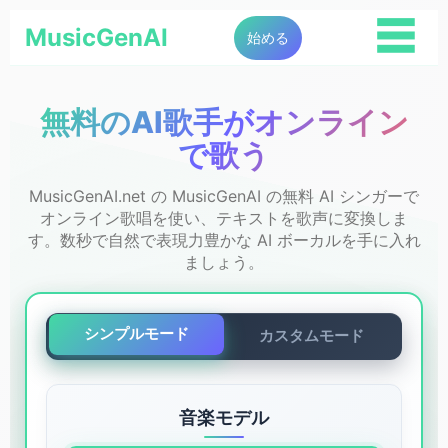
☰
MusicGenAI
始める
無料のAI歌手がオンライン
で歌う
MusicGenAI.net の MusicGenAI の無料 AI シンガーで
オンライン歌唱を使い、テキストを歌声に変換しま
す。数秒で自然で表現力豊かな AI ボーカルを手に入れ
ましょう。
シンプルモード
カスタムモード
音楽モデル