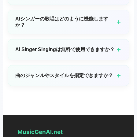
AI Singer Singingは、ユーザーがAI生成の歌声を作成
できる最先端の音声合成技術です。人工知能を使用し
AIシンガーの歌唱はどのように機能します
+
て、テキストの歌詞を自然に聞こえる歌唱パフォーマ
か？
ンスに変換することを可能にします。
AI Singer Singingは、実際の歌声で訓練された高度な
機械学習モデルを使用します。システムは歌詞のテキ
+
AI Singer Singingは無料で使用できますか？
スト、音符、声の特徴を分析して、自然に聞こえる歌
唱パフォーマンスを生成します。ピッチ、タイミン
AI Singer Singingは無料とプレミアムの両方のオプシ
グ、ビブラート、声の表現などの要素を処理して、リ
ョンを提供します: 無料プラン: 音声オプションと生成
+
曲のジャンルやスタイルを指定できますか？
アルな歌声を作り出します。
時間が制限された基本機能。 プレミアムプラン: より
多くの音声スタイル、長い再生時間制限、および高度
はい。ポップ、ロック、クラシック、ジャズなど、さ
なカスタマイズオプションへのアクセス。
まざまなジャンルやスタイルから選んで、曲をあなた
の好みに合わせて調整できます。
MusicGenAI.net