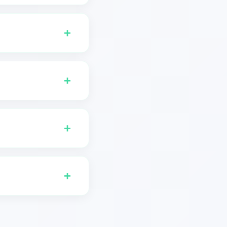
—가사도 그 언어로 생성됩
+
에게 선물할 독일어 가사를
다.
+
갈어, 이탈리아어, 네덜란
니아어, 노르웨이어, 폴란
+
언어로 자유롭게 탐색하고
적으로 해석할 수 있는 쉽
+
, 마케터 및 광고주, 그리