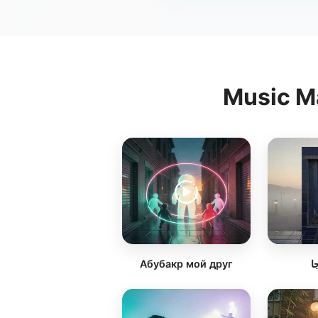
Music Ma
Абубакр мой друг
ا