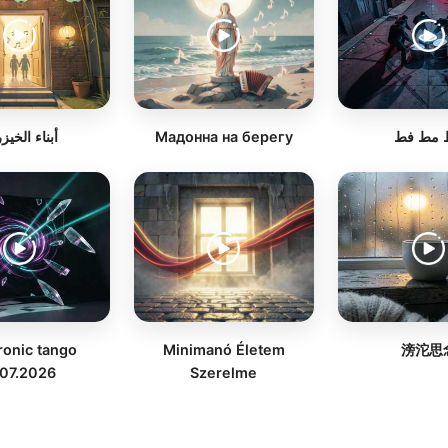
أبناء الخيز
Мадонна на берегу
 مط فط
ronic tango
Minimanó Életem
滂沱思
.07.2026
Szerelme