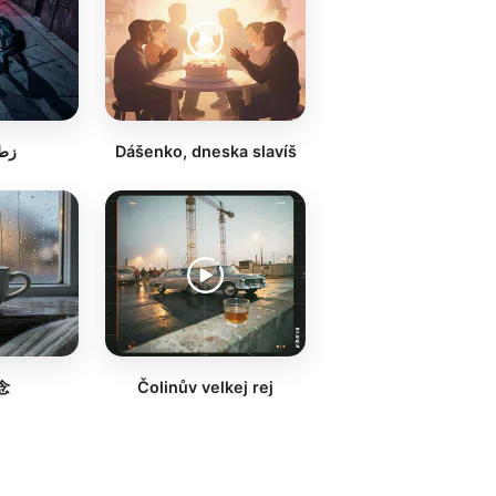
زط
Dášenko, dneska slavíš
念
Čolinův velkej rej