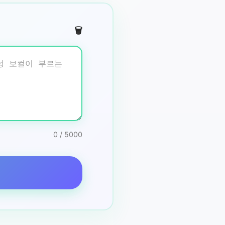
🗑️
0 / 5000