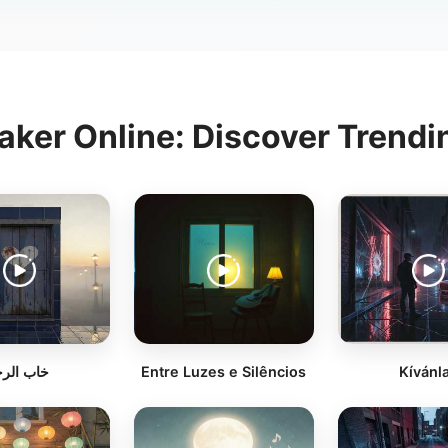
ker Online: Discover Trend
خاب الرج
Entre Luzes e Silêncios
Kívánl