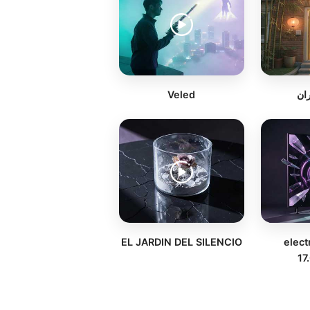
Veled
ران
EL JARDIN DEL SILENCIO
elect
17