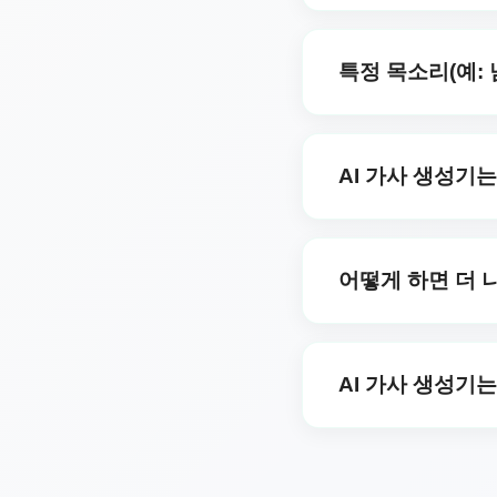
물론입니다! 설명에 언어
니다. 지정하지 않으면 
특정 목소리(예:
예. 요청하실 때 보컬 
남성 보컬로 원하신다면 
AI 가사 생성기
저희는 영어, 스페인어, 
드어, 터키어, 한국어, 
어떻게 하면 더 
드어, 스웨덴어, 체코어
창작해 보세요.
명확한 주제나 스토리라인
고 이해하기 쉬운 언어를
AI 가사 생성기
음악 창작자 및 작곡가, 
고 교육자 및 학생.