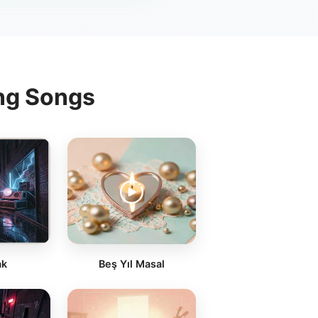
ing Songs
ak
Beş Yıl Masal