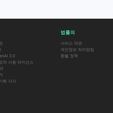
법률의
정
서비스 약관
기
개인정보 처리방침
enAI 3.0
환불 정책
업적 사용 라이선스
악
거
기화 가사