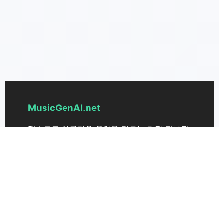
MusicGenAI.net
텍스트로 아름다운 음악을 만드는 가장 진보된
온라인 음악 제작 도구. 아이디어를 손쉽게 노
래로 변환하세요.
지원
가격 책정
문의하기