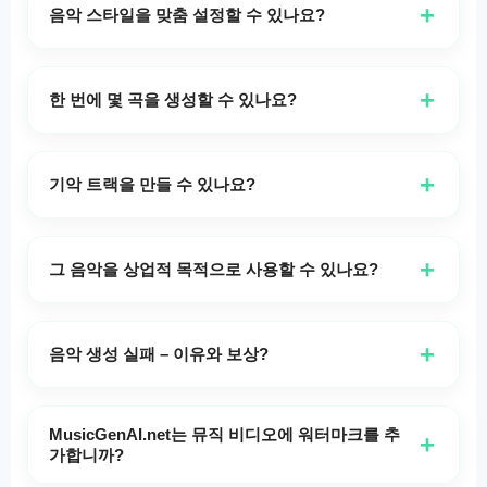
듀엣을 만들 수 있습니다. 각 가사 섹션의 시작 부분에
+
음악 스타일을 맞춤 설정할 수 있나요?
음성 태그를 추가하기만 하면 됩니다. 예:
[여성 보컬]
물론입니다! 필요에 맞게 다양한 음악 스타일과 시나리
가사 섹션...
오 중에서 선택할 수 있습니다. 저희 온라인 음악 제작
+
한 번에 몇 곡을 생성할 수 있나요?
노래에 남성 보컬만 원하면 각 구절 앞에 Male Vocal을
도구는 완전한 맞춤화를 위해 여러 장르, 분위기, 보컬
사용하세요. 듀엣의 경우 적절한 곳에서 Female Vocal
및 악기를 지원합니다.
한 번에 두 곡을 생성하여 창의적 산출을 극대화할 수
과 Male Vocal을 번갈아 사용하고, 둘이 함께 부르길 원
있습니다. 이를 통해 음악적 아이디어에 대한 다양한 해
+
기악 트랙을 만들 수 있나요?
하는 부분에는 Duet을 사용하세요.
석을 탐색하고 선호하는 버전을 선택할 수 있습니다.
예, 가사가 포함되지 않은 기악 음악을 생성하도록 선택
할 수 있습니다. 간단 모드 또는 사용자 지정 모드에서
+
그 음악을 상업적 목적으로 사용할 수 있나요?
기악 옵션을 전환하여 동영상, 명상 또는 기타 목적에 적
합한 배경 음악을 만들기만 하면 됩니다.
상업적 사용 정책 준수를 보장하기 위해 플랫폼의 라이
선스 세부 정보를 확인하세요. 개인 프로젝트부터 상업
+
음악 생성 실패 – 이유와 보상?
적 애플리케이션에 이르기까지 다양한 사용 사례를 수
용하기 위해 여러 가지 라이선스 옵션을 제공합니다.
저희 서비스는 아티스트나 밴드 이름을 인식하지 못합
니다. 어떤 필드나 태그에 아티스트의 이름을 포함하면
MusicGenAI.net는 뮤직 비디오에 워터마크를 추
+
생성이 실패할 수 있습니다. 이런 일이 발생하면 저희 시
가합니까?
스템이 자동으로 귀하의 계정에 생성 크레딧 1개를 환불