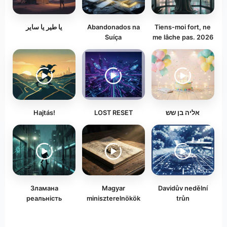
يا طير يا ساير
Abandonados na
Tiens-moi fort, ne
Suíça
me lâche pas. 2026
Hajtás!
LOST RESET
אליה בן שש
Зламана
Magyar
Davidův nedělní
реальність
miniszterelnökök
trůn