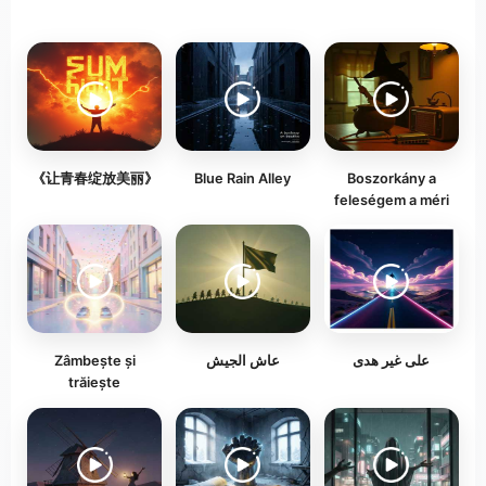
《让青春绽放美丽》
Blue Rain Alley
Boszorkány a
feleségem a méri
Zâmbește și
عاش الجيش
على غير هدى
trăiește