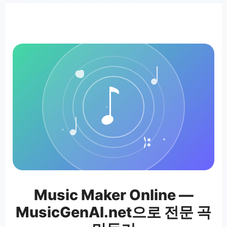
Music Maker Online —
MusicGenAI.net으로 전문 곡