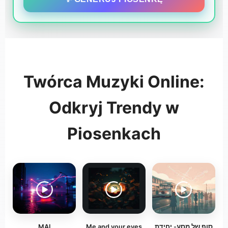
Twórca Muzyki Online:
Odkryj Trendy w
Piosenkach
MAI
Me and your eyes
סוף של מסע- יחידת