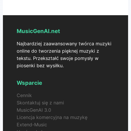
pozwala używać stworzonych przez Ciebie filmów
i filmy w stylu ogłoszeń/transmisji.
zarówno do projektów prywatnych, jak i
komercyjnych bez potrzeby uzyskiwania
dodatkowej licencji ani zgody.
MusicGenAI.net
Najbardziej zaawansowany twórca muzyki
online do tworzenia pięknej muzyki z
tekstu. Przekształć swoje pomysły w
piosenki bez wysiłku.
Wsparcie
Cennik
Skontaktuj się z nami
MusicGenAI 3.0
Licencja komercyjna na muzykę
Extend-Music