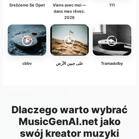
Srešćemo Se Opet
Viens avec moi —
111
dans mes rêves.
2026
cbbv
على جبين الأرض
Tramadolby
Dlaczego warto wybrać
MusicGenAI.net jako
swój kreator muzyki