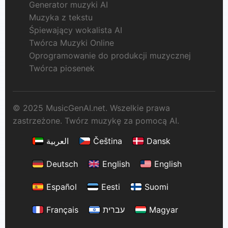
Generator muzyki AI
Muzyka z tekstu
Śpiewający wokalista AI
Twórca Muzyki Online
Oprogramowanie do produkcji muzycznej
Twórca piosenek
© 2025 MusicGenAI.net. Wszelkie prawa
zastrzeżone. Twórz muzykę za pomocą AI.
العربية
Čeština
Dansk
Deutsch
English
English
Español
Eesti
Suomi
Français
עברית
Magyar