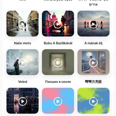
איריס
Naše moto
Bubu A Bazilikánál
A mának élj
Veled
Письмо в сенях
彎彎月亮眼