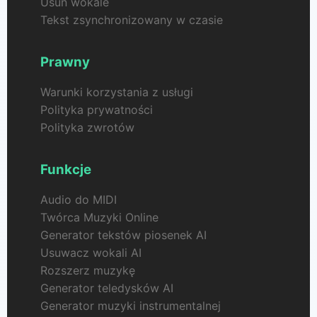
Usuń wokale
Tekst zsynchronizowany w czasie
Prawny
Warunki korzystania z usługi
Polityka prywatności
Polityka zwrotów
Funkcje
Audio do MIDI
Twórca Muzyki Online
Generator tekstów piosenek AI
Usuwacz wokali AI
Rozszerz muzykę
Generator teledysków AI
Generator muzyki instrumentalnej