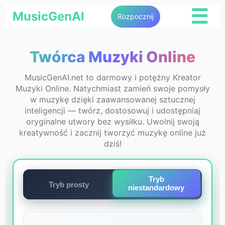
☰
MusicGenAI
Rozpocznij
Twórca Muzyki Online
MusicGenAI.net to darmowy i potężny Kreator
Muzyki Online. Natychmiast zamień swoje pomysły
w muzykę dzięki zaawansowanej sztucznej
inteligencji — twórz, dostosowuj i udostępniaj
oryginalne utwory bez wysiłku. Uwolnij swoją
kreatywność i zacznij tworzyć muzykę online już
dziś!
Tryb
Tryb prosty
niestandardowy