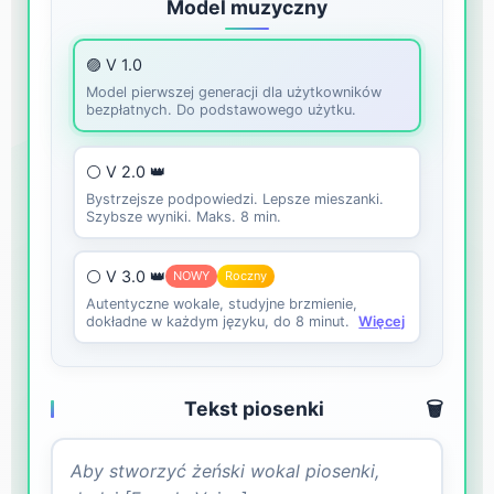
Model muzyczny
🟣 V 1.0
Model pierwszej generacji dla użytkowników
bezpłatnych. Do podstawowego użytku.
⚪ V 2.0 👑
Bystrzejsze podpowiedzi. Lepsze mieszanki.
Szybsze wyniki. Maks. 8 min.
⚪ V 3.0 👑
NOWY
Roczny
Autentyczne wokale, studyjne brzmienie,
dokładne w każdym języku, do 8 minut.
Więcej
Tekst piosenki
🗑️