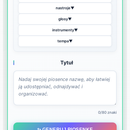
nastroje
▼
głosy
▼
instrumenty
▼
tempa
▼
Tytuł
0/80 znaki
✨ GENERUJ PIOSENKĘ