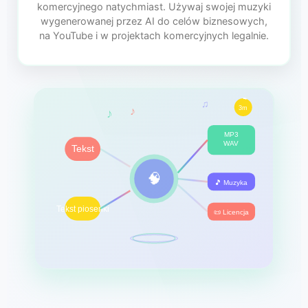
komercyjnego natychmiast. Używaj swojej muzyki
wygenerowanej przez AI do celów biznesowych,
na YouTube i w projektach komercyjnych legalnie.
♪
♪
♫
3m
MP3
WAV
Tekst
🧠
🎵 Muzyka
Tekst piosenki
📜 Licencja