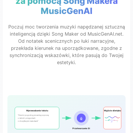
za pomocą Song Makera
MusicGenAI
Poczuj moc tworzenia muzyki napędzanej sztuczną
inteligencją dzięki Song Maker od MusicGenAI.net.
Od notatek scenicznych po łuki narracyjne,
przekłada kierunek na uporządkowane, zgodne z
synchronizacją wskazówki, które pasują do Twojej
estetyki.
Wprowadzenie tekstu
Wyjście dźwięku
"Stwórz pogodną piosenkę popową
🤖
o letnich przygodach
🎵
♪
z chwytliwymi melodiami"
🎶
♫
Przetwarzanie SI