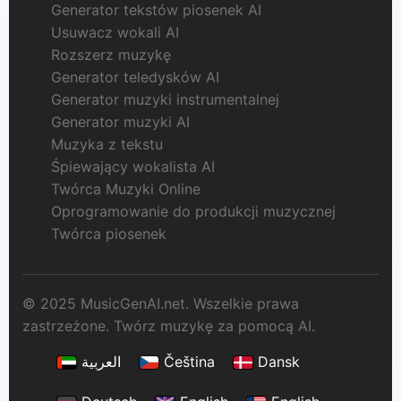
Generator tekstów piosenek AI
Usuwacz wokali AI
Rozszerz muzykę
Generator teledysków AI
Generator muzyki instrumentalnej
Generator muzyki AI
Muzyka z tekstu
Śpiewający wokalista AI
Twórca Muzyki Online
Oprogramowanie do produkcji muzycznej
Twórca piosenek
© 2025 MusicGenAI.net. Wszelkie prawa
zastrzeżone. Twórz muzykę za pomocą AI.
العربية
Čeština
Dansk