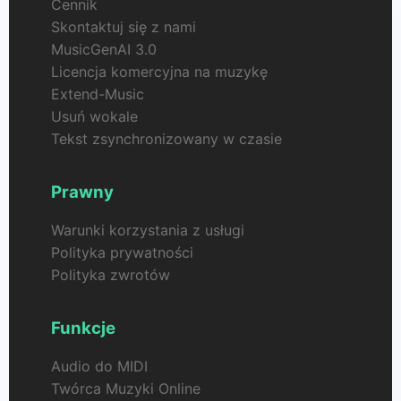
Cennik
Skontaktuj się z nami
MusicGenAI 3.0
Licencja komercyjna na muzykę
Extend-Music
Usuń wokale
Tekst zsynchronizowany w czasie
Prawny
Warunki korzystania z usługi
Polityka prywatności
Polityka zwrotów
Funkcje
Audio do MIDI
Twórca Muzyki Online