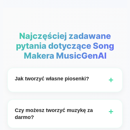
Najczęściej zadawane
pytania dotyczące Song
Makera MusicGenAI
+
Jak tworzyć własne piosenki?
Tworzenie własnych piosenek nigdy nie było
prostsze dzięki Song Maker od MusicGenAI AI.
+
Czy możesz tworzyć muzykę za
Niezależnie od tego, czy jesteś początkującym, czy
darmo?
doświadczonym muzykiem, nasze narzędzie
oferuje intuicyjny interfejs, który prowadzi Cię