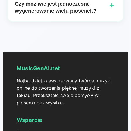
+
Czy możliwe jest jednoczesne
Wybieraj spośród gatunków takich jak pop, rock,
wygenerowanie wielu piosenek?
jazz, klasyczna, elektroniczna i wielu innych, aby
stworzyć idealne brzmienie dla swojego projektu.
Tak, Song Maker firmy MusicGenAI może
jednocześnie generować wiele utworów, co
zapewnia usprawnione doświadczenie. Ta funkcja
pozwala efektywnie eksplorować różne warianty
twoich pomysłów muzycznych.
MusicGenAI.net
Najbardziej zaawansowany twórca muzyki
online do tworzenia pięknej muzyki z
tekstu. Przekształć swoje pomysły w
piosenki bez wysiłku.
Wsparcie