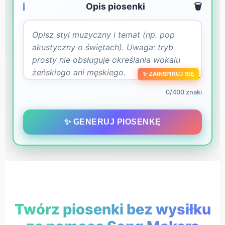
Opis piosenki
🗑️
✨ ZAINSPIRUJ SIĘ
0/400 znaki
✨ GENERUJ PIOSENKĘ
Twórz piosenki bez wysiłku