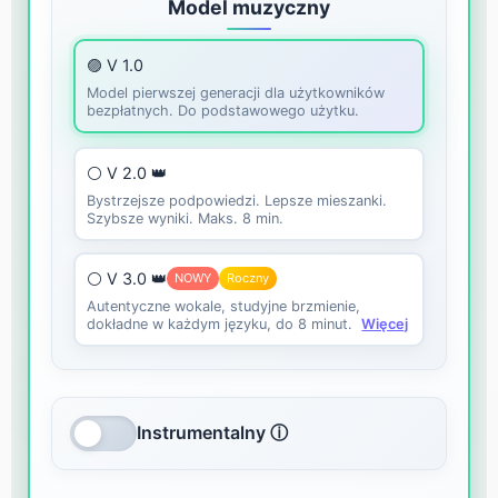
Model muzyczny
🟣 V 1.0
Model pierwszej generacji dla użytkowników
bezpłatnych. Do podstawowego użytku.
⚪ V 2.0 👑
Bystrzejsze podpowiedzi. Lepsze mieszanki.
Szybsze wyniki. Maks. 8 min.
⚪ V 3.0 👑
NOWY
Roczny
Autentyczne wokale, studyjne brzmienie,
dokładne w każdym języku, do 8 minut.
Więcej
Instrumentalny ⓘ