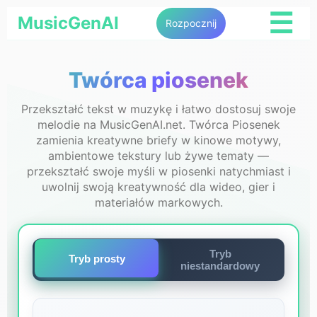
☰
MusicGenAI
Rozpocznij
Twórca piosenek
Przekształć tekst w muzykę i łatwo dostosuj swoje
melodie na MusicGenAI.net. Twórca Piosenek
zamienia kreatywne briefy w kinowe motywy,
ambientowe tekstury lub żywe tematy —
przekształć swoje myśli w piosenki natychmiast i
uwolnij swoją kreatywność dla wideo, gier i
materiałów markowych.
Tryb
Tryb prosty
niestandardowy