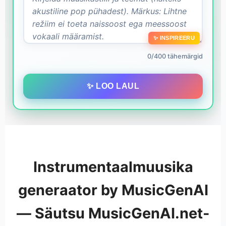
✨ INSPIREERU
0/400 tähemärgid
✨ LOO LAUL
Instrumentaalmuusika
generaator by MusicGenAI
— Säutsu MusicGenAI.net-