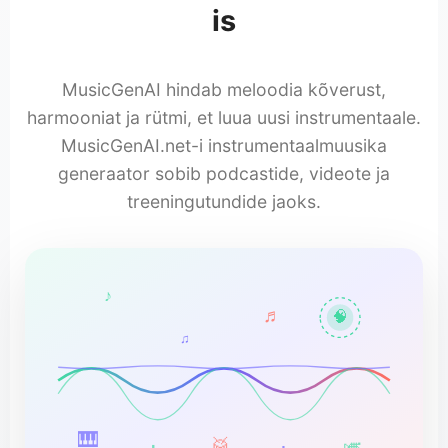
is
MusicGenAI hindab meloodia kõverust,
harmooniat ja rütmi, et luua uusi instrumentaale.
MusicGenAI.net-i instrumentaalmuusika
generaator sobib podcastide, videote ja
treeningutundide jaoks.
♪
♬
🧠
♫
🎹
🥁
🎺