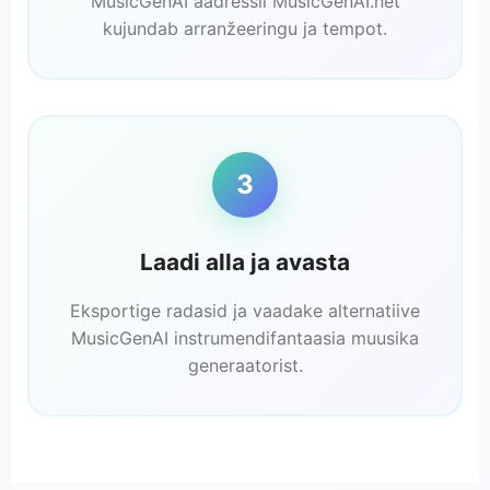
MusicGenAI aadressil MusicGenAI.net
kujundab arranžeeringu ja tempot.
3
Laadi alla ja avasta
Eksportige radasid ja vaadake alternatiive
MusicGenAI instrumendifantaasia muusika
generaatorist.