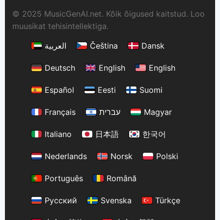
© 2025 MusicGenAI.net. Kõik õigused kaitstud. Loo
muusikat tehisintellektiga.
العربية
Čeština
Dansk
Deutsch
English
English
Español
Eesti
Suomi
Français
עברית
Magyar
Italiano
日本語
한국어
Nederlands
Norsk
Polski
Português
Română
Русский
Svenska
Türkçe