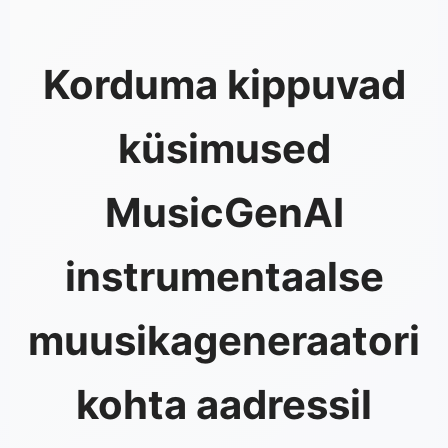
Korduma kippuvad
küsimused
MusicGenAI
instrumentaalse
muusikageneraatori
kohta aadressil