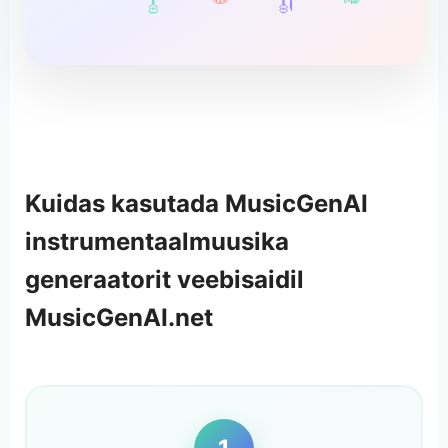
🎸
🎻
Kuidas kasutada MusicGenAI
instrumentaalmuusika
generaatorit veebisaidil
MusicGenAI.net