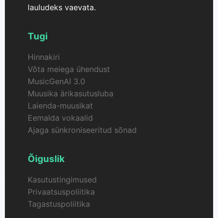
sisuloojatele ja kõigile, kes soovivad katsetada AI-
lauludeks vaevata.
luues muusikaga.
Tugi
Hinnakiri
Võta meiega ühendust
MusicGenAI 3.0
Muusika ärikasutusluba
Laienda-muusikat
Eemalda vokaalid
Ajaga sünkroniseeritud sõnad
Õiguslik
Kasutustingimused
Privaatsuspoliitika
Tagastuspoliitika