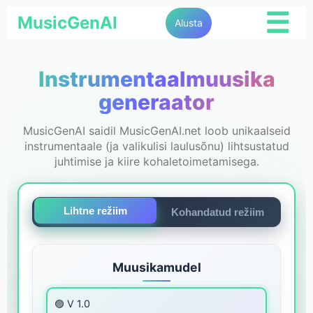
☰
MusicGenAI
Alusta
Instrumentaalmuusika
generaator
MusicGenAI saidil MusicGenAI.net loob unikaalseid
instrumentaale (ja valikulisi laulusõnu) lihtsustatud
juhtimise ja kiire kohaletoimetamisega.
Lihtne režiim
Kohandatud režiim
Muusikamudel
🟣 V 1.0