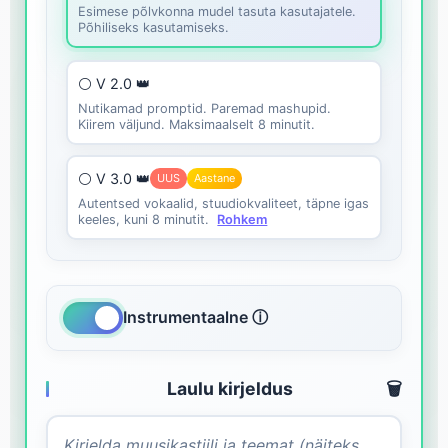
Esimese põlvkonna mudel tasuta kasutajatele.
Põhiliseks kasutamiseks.
⚪ V 2.0 👑
Nutikamad promptid. Paremad mashupid.
Kiirem väljund. Maksimaalselt 8 minutit.
⚪ V 3.0 👑
UUS
Aastane
Autentsed vokaalid, stuudiokvaliteet, täpne igas
keeles, kuni 8 minutit.
Rohkem
Instrumentaalne ⓘ
Laulu kirjeldus
🗑️