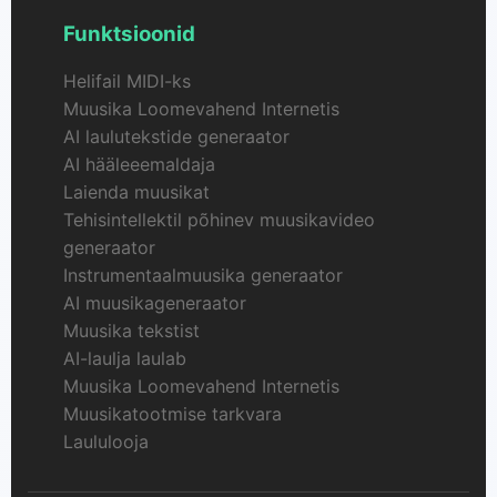
Funktsioonid
Helifail MIDI-ks
Muusika Loomevahend Internetis
AI laulutekstide generaator
AI hääleeemaldaja
Laienda muusikat
Tehisintellektil põhinev muusikavideo
generaator
Instrumentaalmuusika generaator
AI muusikageneraator
Muusika tekstist
AI-laulja laulab
Muusika Loomevahend Internetis
Muusikatootmise tarkvara
Laululooja