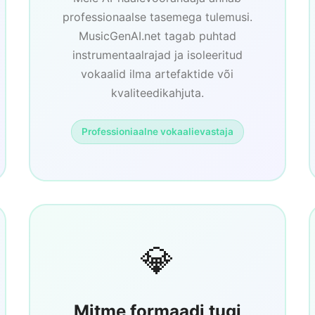
professionaalse tasemega tulemusi.
MusicGenAI.net tagab puhtad
instrumentaalrajad ja isoleeritud
vokaalid ilma artefaktide või
kvaliteedikahjuta.
Professioniaalne vokaalievastaja
💎
Mitme formaadi tugi