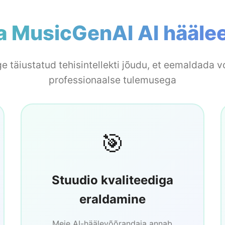
da MusicGenAI AI hääle
e täiustatud tehisintellekti jõudu, et eemaldada v
professionaalse tulemusega
🎯
Stuudio kvaliteediga
eraldamine
Meie AI-häälevõõrandaja annab