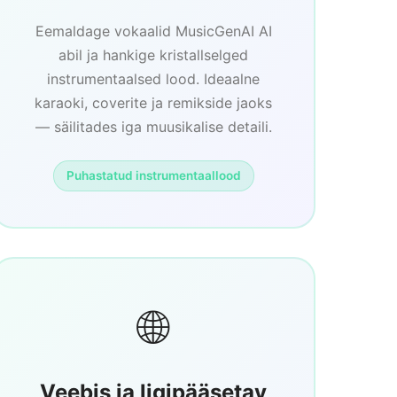
Eemaldage vokaalid MusicGenAI AI
abil ja hankige kristallselged
instrumentaalsed lood. Ideaalne
karaoki, coverite ja remikside jaoks
— säilitades iga muusikalise detaili.
Puhastatud instrumentaallood
🌐
Veebis ja ligipääsetav