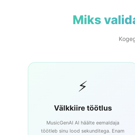
Miks vali
Kogeg
⚡
Välkkiire töötlus
MusicGenAI AI häälte eemaldaja
töötleb sinu lood sekunditega. Enam