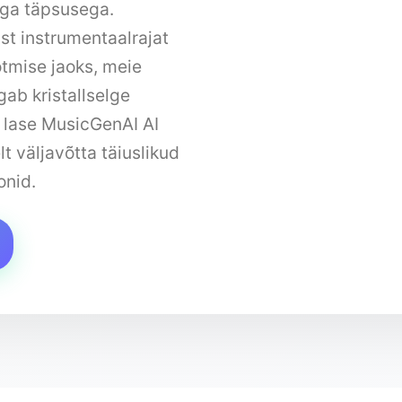
iga täpsusega.
st instrumentaalrajat
tmise jaoks, meie
gab kristallselge
a lase MusicGenAI AI
t väljavõtta täiuslikud
onid.