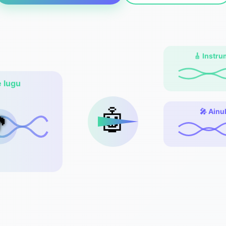
🎸 Instr
 lugu
🤖
🎤 Ainu
