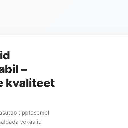
id
bil –
 kvaliteet
asutab tipptasemel
emaldada vokaalid