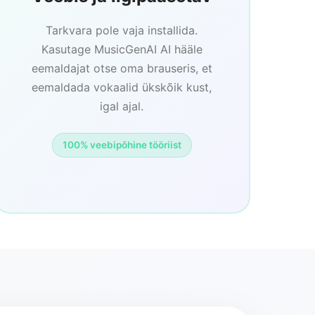
Tarkvara pole vaja installida.
Kasutage MusicGenAI AI hääle
eemaldajat otse oma brauseris, et
eemaldada vokaalid ükskõik kust,
igal ajal.
100% veebipõhine tööriist