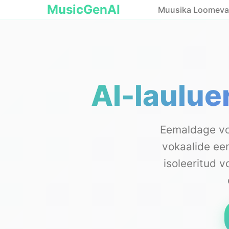
MusicGenAI
Muusika Loomevah
AI-laulue
Eemaldage vo
vokaalide eem
isoleeritud 