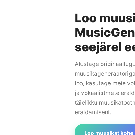
Loo muusi
MusicGenA
seejärel 
Alustage originaallug
muusikageneraatoriga.
loo, kasutage meie vo
ja vokaalistmete era
täielikku muusikatoo
usicGenAI tehisintellektiga muusikageneraator
eraldamiseni.
Sisestage oma muusikapala idee...
Loo muusikat kohe
näiteks „tempokas poplugu suvest”