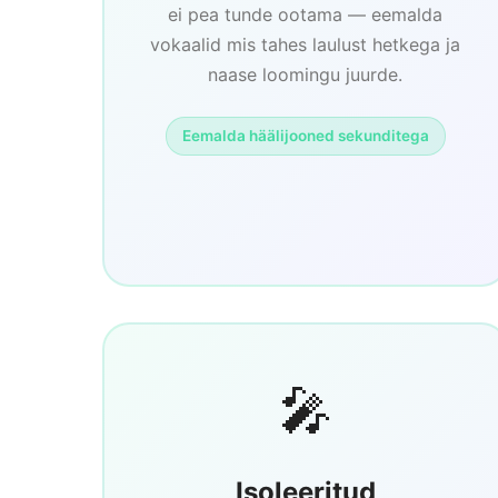
ei pea tunde ootama — eemalda
vokaalid mis tahes laulust hetkega ja
naase loomingu juurde.
Eemalda häälijooned sekunditega
🎤
Isoleeritud