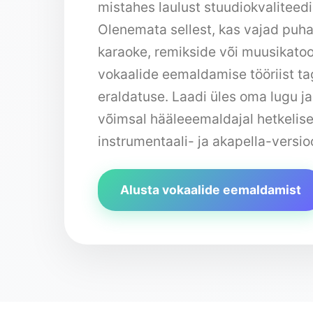
mistahes laulust stuudiokvaliteed
Olenemata sellest, kas vajad puha
karaoke, remikside või muusikatoo
vokaalide eemaldamise tööriist ta
eraldatuse. Laadi üles oma lugu j
võimsal hääleeemaldajal hetkelisel
instrumentaali- ja akapella-versio
Alusta vokaalide eemaldamist