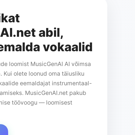
kat
I.net abil,
eemalda vokaalid
ude loomist MusicGenAI AI võimsa
 Kui olete loonud oma täiusliku
kaalide eemaldajat instrumentaal-
ldamiseks. MusicGenAI.net pakub
tmise töövoogu — loomisest