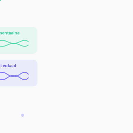
umentaalne
lt vokaal