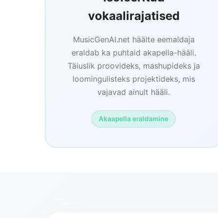
vokaalirajatised
MusicGenAI.net häälte eemaldaja
eraldab ka puhtaid akapella-hääli.
Täiuslik proovideks, mashupideks ja
loomingulisteks projektideks, mis
vajavad ainult hääli.
Akaapella eraldamine