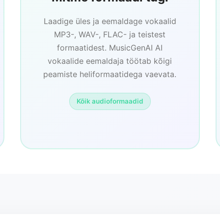
Laadige üles ja eemaldage vokaalid
MP3-, WAV-, FLAC- ja teistest
formaatidest. MusicGenAI AI
vokaalide eemaldaja töötab kõigi
peamiste heliformaatidega vaevata.
Kõik audioformaadid