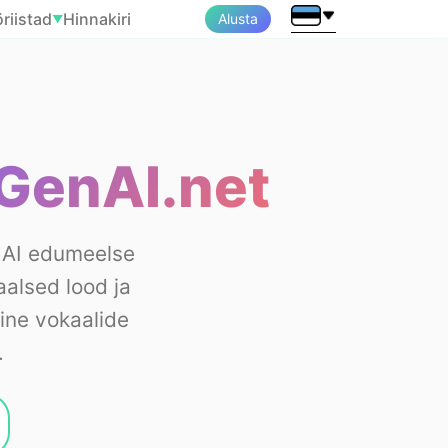
riistad
Hinnakiri
Alusta
▼
cGenAI.net
 AI edumeelse
aalsed lood ja
ine vokaalide
.