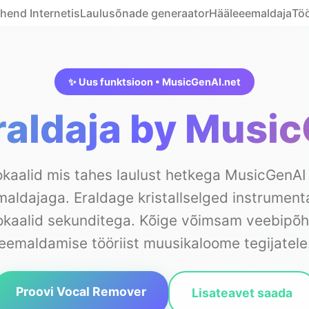
end Internetis
Laulusõnade generaator
Hääleeemaldaja
Töö
✨ Uus funktsioon • MusicGenAI.net
raldaja by Musi
kaalid mis tahes laulust hetkega MusicGenAI
aldajaga. Eraldage kristallselged instrument
vokaalid sekunditega. Kõige võimsam veebipõh
eemaldamise tööriist muusikaloome tegijatele
Proovi Vocal Remover
Lisateavet saada