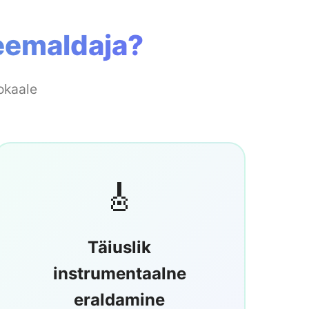
eemaldaja?
okaale
🎸
Täiuslik
instrumentaalne
eraldamine