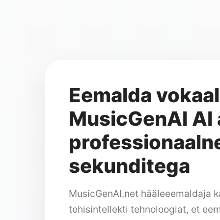
Eemalda vokaal
MusicGenAI AI a
professionaalne
sekunditega
MusicGenAI.net hääleeemaldaja k
tehisintellekti tehnoloogiat, et e