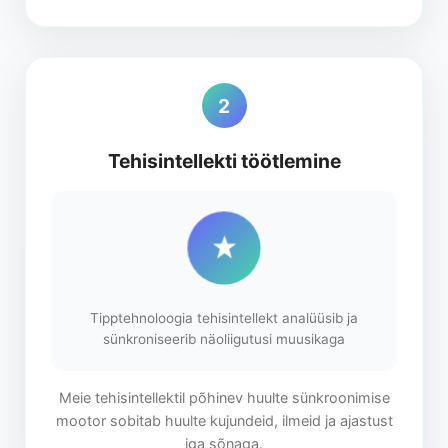
2
Tehisintellekti töötlemine
Tipptehnoloogia tehisintellekt analüüsib ja
sünkroniseerib näoliigutusi muusikaga
Meie tehisintellektil põhinev huulte sünkroonimise
mootor sobitab huulte kujundeid, ilmeid ja ajastust
iga sõnaga.