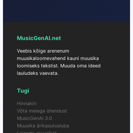
MusicGenAI.net
Veebis kõige arenenum
muusikaloomevahend kauni muusika
loomiseks tekstist. Muuda oma ideed
lauludeks vaevata.
Tugi
Hinnakiri
Võta meiega ühendust
MusicGenAI 3.0
Muusika ärikasutusluba