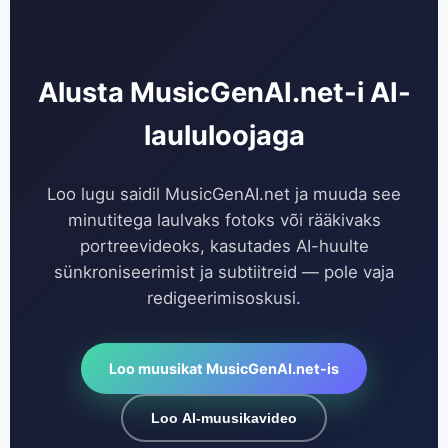
Alusta MusicGenAI.net-i AI-
laululoojaga
Loo lugu saidil MusicGenAI.net ja muuda see
minutitega laulvaks fotoks või rääkivaks
portreevideoks, kasutades AI-huulte
sünkroniseerimist ja subtiitreid — pole vaja
redigeerimisoskusi.
Loo muusikat MusicGenAI.net-is
Loo AI-muusikavideo