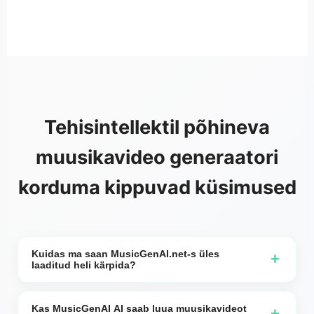
Tehisintellektil põhineva
muusikavideo generaatori
korduma kippuvad küsimused
Kuidas ma saan MusicGenAI.net-s üles
+
laaditud heli kärpida?
Kui loote videot, kasutades MusicGenAI.net-ga
genereeritud muusikat või enda üleslaaditud heli,
Kas MusicGenAI AI saab luua muusikavideot
+