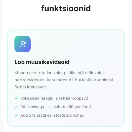
funktsioonid
Loo muusikavideoid
Muuda üks foto laulvaks pildiks või rääkivaks
portreevideoks, kasutades AI-huule­sünkroonimist.
Sobib ideaalselt:
Vokaalsed haagid ja refrääniklõpsud
Rääkimisega sissejuhatus/lõpuvideod
Audio tsitaadi esiletõstetud kohad