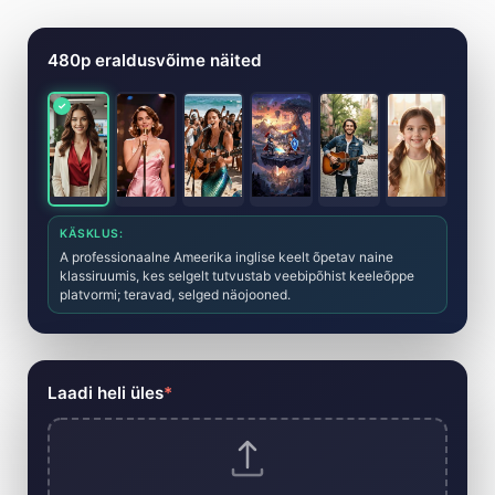
Tehisintellektil põhinev muusikavid
480p eraldusvõime näited
KÄSKLUS:
A professionaalne Ameerika inglise keelt õpetav naine
klassiruumis, kes selgelt tutvustab veebipõhist keeleõppe
platvormi; teravad, selged näojooned.
Laadi heli üles
*