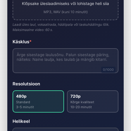
Klõpsake üleslaadimiseks või lohistage heli siia
MP3, WAV (kuni 10 minutit)
Laadi üles laul, vokaalirada, häälipala või taskuhäälingu lõik.
Maksimaalne video: 60 s.
Käsklus
*
0
/1000
Resolutsioon
480p
720p
Standard
Kõrge kvaliteet
3–5 minutit
10–20 minutit
Helikeel