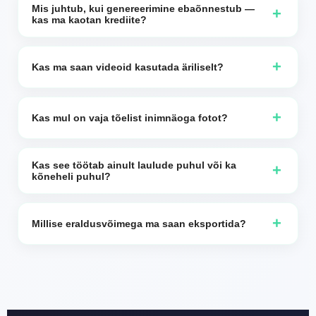
JPG/PNG-formaate. Selge, otse näkku suunatud
Mis juhtub, kui genereerimine ebaõnnestub —
+
kas ma kaotan krediite?
näopilt annab tavaliselt parima huulte sünkroonimise.
Kui genereerimine ebaõnnestub, krediite ei arvestata
maha / tagastatakse.
+
Kas ma saan videoid kasutada äriliselt?
Jah—paljud loojad kasutavad neid klippe turunduseks,
artistide promoks ja brändisisuks. Veendu, et sul on
+
Kas mul on vaja tõelist inimnäoga fotot?
õigused üleslaaditava heli- ja pildifaili kasutamiseks.
Ei. Sa võid kasutada avatari, tegelast või joonistatud
portreed. Tulemused sõltuvad pildi kvaliteedist ja näo
Kas see töötab ainult laulude puhul või ka
+
kõneheli puhul?
selgusest.
See töötab mõlema jaoks — laulude, häälekirjelduste,
jutustuste ja kõneldud klippide jaoks.
+
Millise eraldusvõimega ma saan eksportida?
Eksportimise valikutes on 480p ja 720p, sõltuvalt teie
paketist/seadetest.