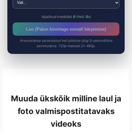
Vajalikud krediidid:
0
(Heli:
0
s)
Loo (Palun kinnitage esmalt kärpimine)
Arvestatakse salvestatud heli pikkuse järgi 5-sekundiliste
sammudena. 720p maksab 2× 480p.
Muuda ükskõik milline laul ja
foto valmispostitatavaks
videoks