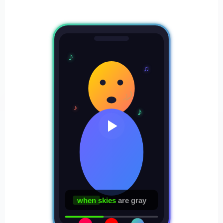
♪
♫
♪
♪
when skies
are gray