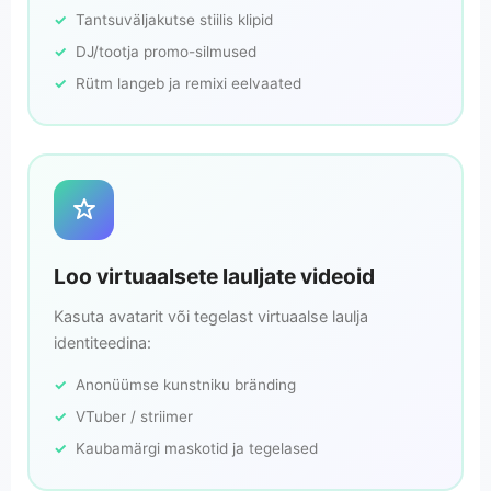
Tantsuväljakutse stiilis klipid
DJ/tootja promo-silmused
Rütm langeb ja remixi eelvaated
Loo virtuaalsete lauljate videoid
Kasuta avatarit või tegelast virtuaalse laulja
identiteedina:
Anonüümse kunstniku bränding
VTuber / striimer
Kaubamärgi maskotid ja tegelased