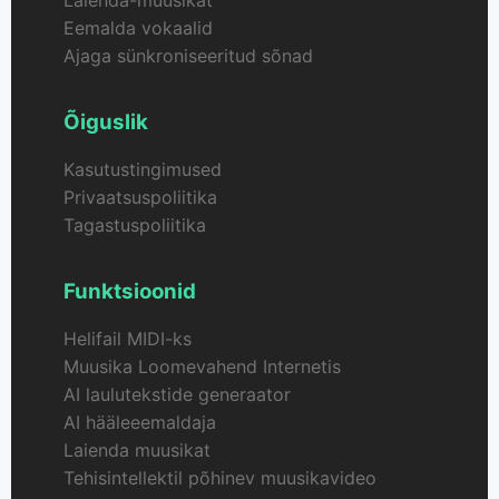
Laienda-muusikat
Eemalda vokaalid
Ajaga sünkroniseeritud sõnad
Õiguslik
Kasutustingimused
Privaatsuspoliitika
Tagastuspoliitika
Funktsioonid
Helifail MIDI-ks
Muusika Loomevahend Internetis
AI laulutekstide generaator
AI hääleeemaldaja
Laienda muusikat
Tehisintellektil põhinev muusikavideo