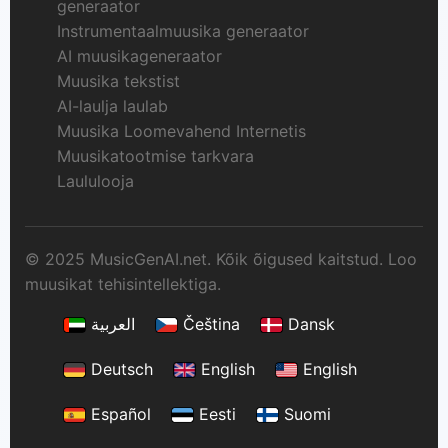
generaator
Instrumentaalmuusika generaator
AI muusikageneraator
Muusika tekstist
AI-laulja laulab
Muusika Loomevahend Internetis
Muusikatootmise tarkvara
Laululooja
© 2025 MusicGenAI.net. Kõik õigused kaitstud. Loo
muusikat tehisintellektiga.
العربية
Čeština
Dansk
Deutsch
English
English
Español
Eesti
Suomi