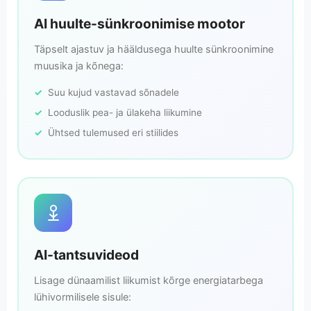
AI huulte-sünkroonimise mootor
Täpselt ajastuv ja hääldusega huulte sünkroonimine
muusika ja kõnega:
Suu kujud vastavad sõnadele
Looduslik pea- ja ülakeha liikumine
Ühtsed tulemused eri stiilides
AI-tantsuvideod
Lisage dünaamilist liikumist kõrge energiatarbega
lühivormilisele sisule: