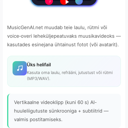
♪
MusicGenAI.net muudab teie laulu, rütmi või
voice‑overi leheküljepeatuvaks muusikavideoks —
kasutades esinejana ühtainust fotot (või avatarit).
Üks helifail
Kasuta oma laulu, refrääni, jutustust või rütmi
(MP3/WAV).
Vertikaalne videoklipp (kuni 60 s) AI-
huuleliigutuste sünkrooniga + subtiitrid —
valmis postitamiseks.