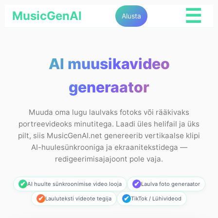
☰
MusicGenAI
Alusta
AI muusikavideo
generaator
Muuda oma lugu laulvaks fotoks või rääkivaks
portreevideoks minutitega. Laadi üles helifail ja üks
pilt, siis MusicGenAI.net genereerib vertikaalse klipi
AI-huule­sünkrooniga ja ekraanitekstidega —
redigeerimisajajoont pole vaja.
✔
✔
AI huulte sünkroonimise video looja
Laulva foto generaator
✔
✔
Lauluteksti videote tegija
TikTok / Lühivideod