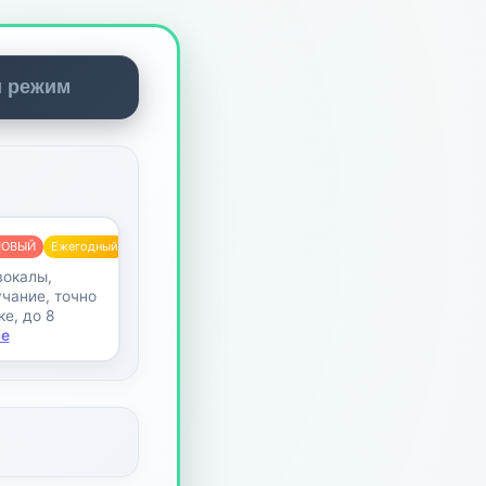
й режим
НОВЫЙ
Ежегодный
вокалы,
чание, точно
е, до 8
е