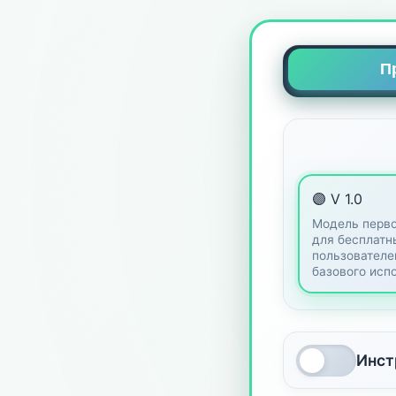
П
🟣 V 1.0
Модель перво
для бесплатн
пользователе
базового исп
Инст