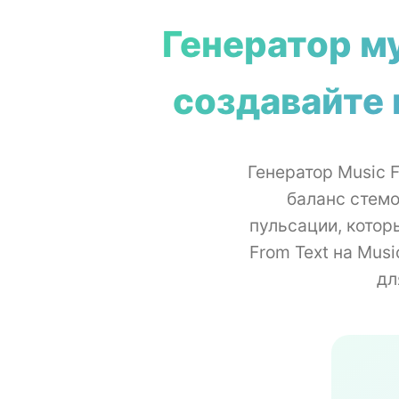
Генератор му
создавайте
Генератор Music 
баланс стемо
пульсации, котор
From Text на Mus
дл