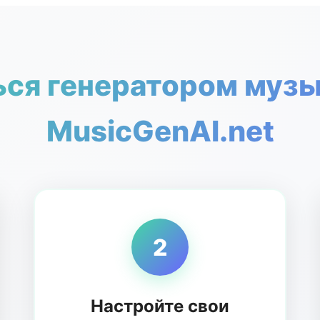
ься генератором музык
MusicGenAI.net
2
Настройте свои