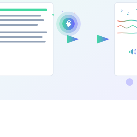
♪
♫
🧠
🔊