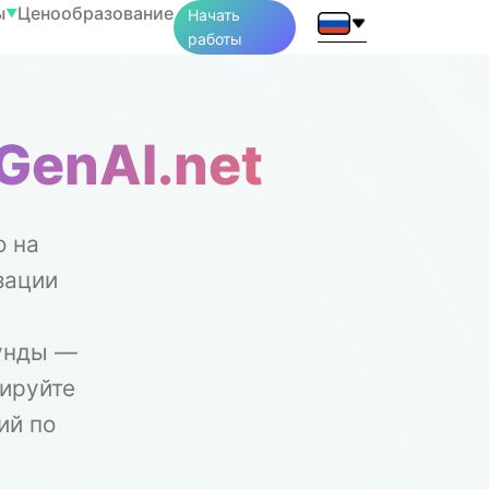
ы
Ценообразование
▼
Начать
работы
GenAI.net
о на
зации
унды —
ируйте
ий по