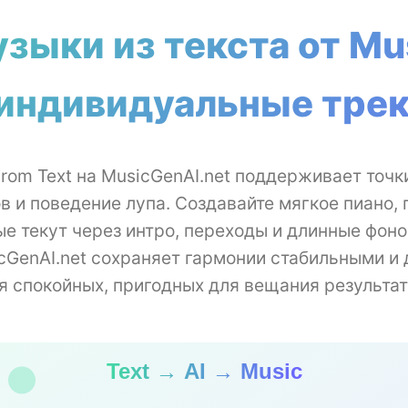
зыки из текста от Mu
 индивидуальные трек
From Text на MusicGenAI.net поддерживает точк
в и поведение лупа. Создавайте мягкое пиано, 
ые текут через интро, переходы и длинные фоно
icGenAI.net сохраняет гармонии стабильными и
я спокойных, пригодных для вещания результат
Text → AI → Music