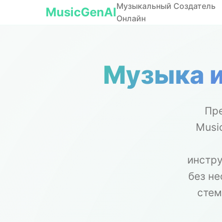
Музыкальный Создатель
MusicGenAI
Онлайн
Музыка и
Пре
Musi
инстр
без н
стем