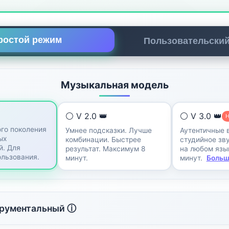
ростой режим
Пользовательски
Музыкальная модель
⚪ V 2.0 👑
⚪ V 3.0 👑
го поколения
Умнее подсказки. Лучше
Аутентичные 
ых
комбинации. Быстрее
студийное зву
й. Для
результат. Максимум 8
на любом язык
ользования.
минут.
минут.
Больш
рументальный ⓘ