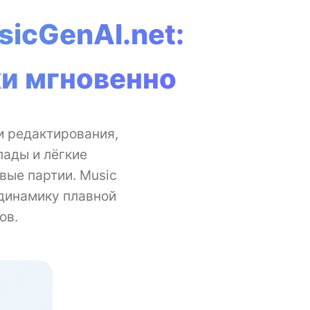
sicGenAI.net:
и мгновенно
и редактирования,
пады и лёгкие
вые партии. Music
 динамику плавной
ов.