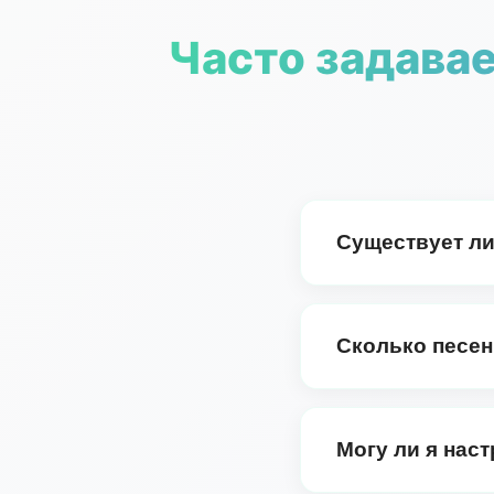
Часто задавае
Существует ли
Абсолютно. Вы может
инструментальных ве
Сколько песен
ИИ-технология преоб
использования.
Вы можете сгенериров
вариантов вашей тек
Могу ли я нас
гарантируя, что вы 