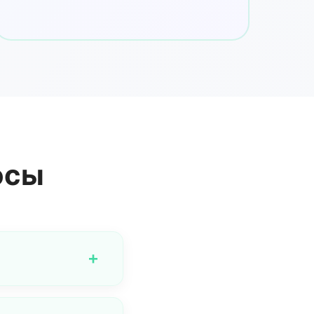
осы
+
аны включают
 и самой совершенной