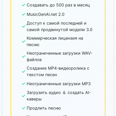
✓
Создавать до 500 раз в месяц
✓
MusicGenAI.net 2.0
Доступ к самой последней и
✓
самой продвинутой модели 3.0
Коммерческая лицензия на
✓
песню
Неограниченные загрузки WAV-
✓
файлов
Создание MP4-видеоролика с
✓
текстом песен
✓
Неограниченные загрузки MP3
Загрузить аудио ＆ создать AI-
✓
каверы
✓
Продлить песню