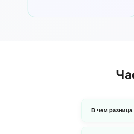
Ча
В чем разница
Ежемесячные планы в
загрузки как в форма