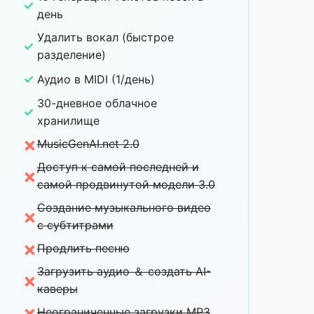
✓
день
Удалить вокал (быстрое
✓
разделение)
✓
Аудио в MIDI (1/день)
30-дневное облачное
✓
хранилище
×
MusicGenAI.net 2.0
Доступ к самой последней и
×
самой продвинутой модели 3.0
Создание музыкального видео
×
с субтитрами
×
Продлить песню
Загрузить аудио ＆ создать AI-
×
каверы
×
Неограниченные загрузки MP3