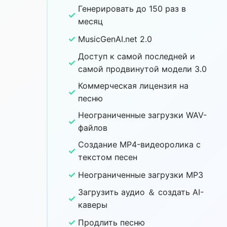
Генерировать до 150 раз в
✓
месяц
✓
MusicGenAI.net 2.0
Доступ к самой последней и
✓
самой продвинутой модели 3.0
Коммерческая лицензия на
✓
песню
Неограниченные загрузки WAV-
✓
файлов
Создание MP4-видеоролика с
✓
текстом песен
✓
Неограниченные загрузки MP3
Загрузить аудио ＆ создать AI-
✓
каверы
✓
Продлить песню