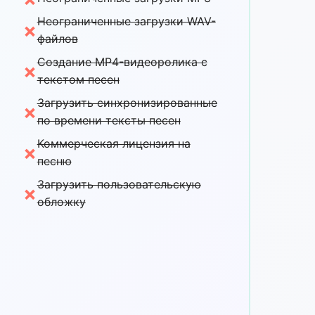
Неограниченные загрузки WAV-
×
файлов
Создание MP4-видеоролика с
×
текстом песен
Загрузить синхронизированные
×
по времени тексты песен
Коммерческая лицензия на
×
песню
Загрузить пользовательскую
×
обложку