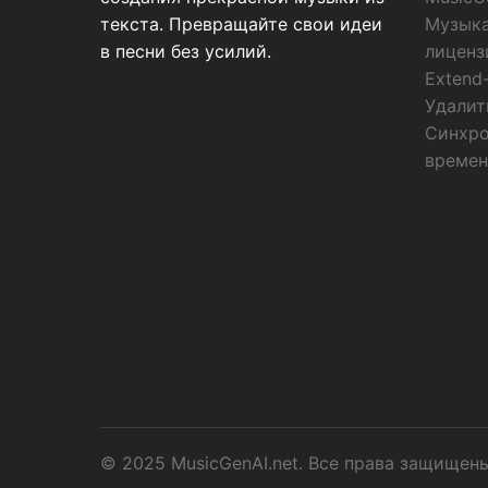
текста. Превращайте свои идеи
Музыка
в песни без усилий.
лиценз
Extend
Удалит
Синхро
времен
© 2025 MusicGenAI.net. Все права защищен