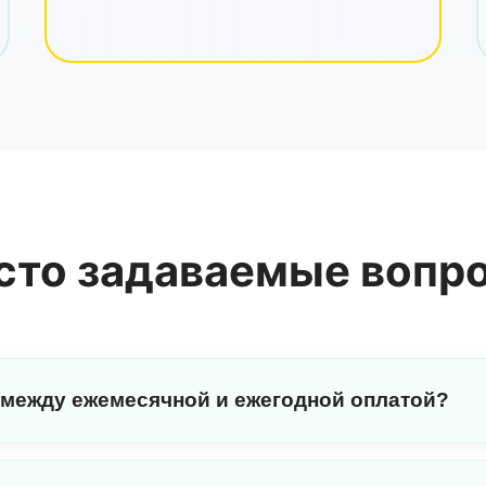
сто задаваемые вопр
 между ежемесячной и ежегодной оплатой?
ключают загрузки только в формате MP3. Годовые пл
тах MP3, так и WAV, а также доступ к нашей новейшей