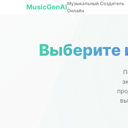
Музыкальный Создатель
MusicGenAI
Онлайн
Выберите 
П
э
про
вы