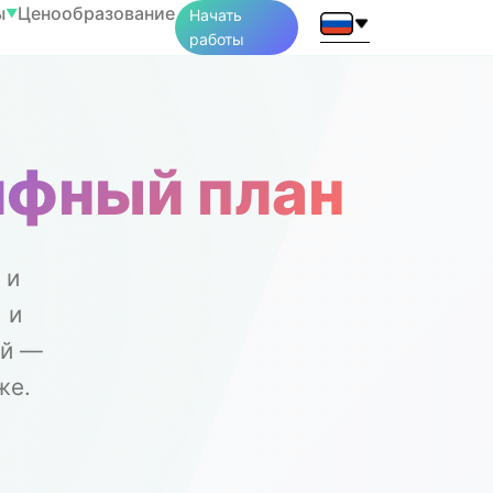
ы
Ценообразование
▼
Начать
работы
ифный план
 и
 и
ой —
же.