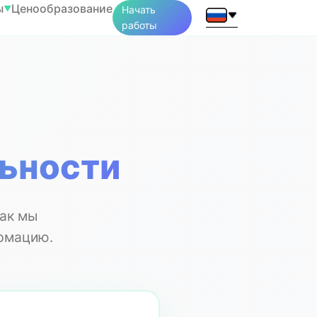
ы
Ценообразование
▼
Начать
работы
ьности
как мы
рмацию.