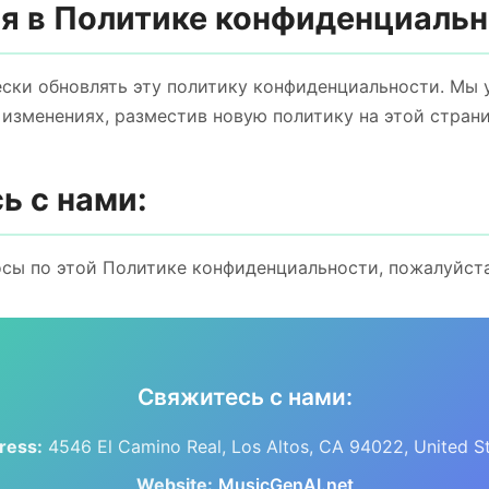
ия в Политике конфиденциальн
ки обновлять эту политику конфиденциальности. Мы 
изменениях, разместив новую политику на этой страни
ь с нами:
осы по этой Политике конфиденциальности, пожалуйста
Свяжитесь с нами:
ress:
4546 El Camino Real, Los Altos, CA 94022, United S
Website:
MusicGenAI.net