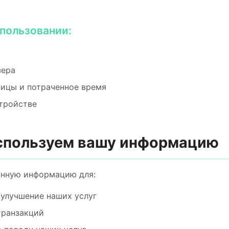
спользовании:
зера
ицы и потраченное время
тройстве
используем вашу информацию
анную информацию для:
 улучшение наших услуг
транзакций