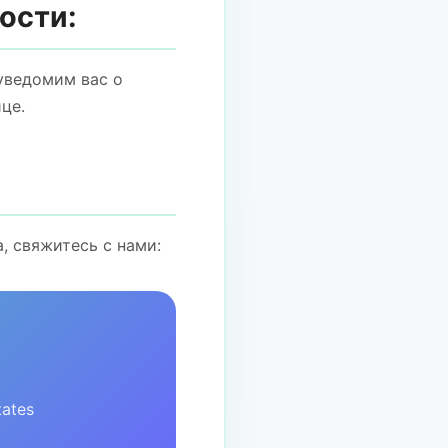
ости:
уведомим вас о
це.
, свяжитесь с нами:
tates