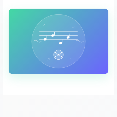
♪
♫
♩
♬