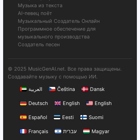
Музыка из текста
AI-певец поёт
Музыкальный Создатель Онлайн
Программное обеспечение для
музыкального производства
Создатель песен
© 2025 MusicGenAI.net. Все права защищены.
Создавайте музыку с помощью ИИ.
العربية
Čeština
Dansk
Deutsch
English
English
Español
Eesti
Suomi
Français
עברית
Magyar