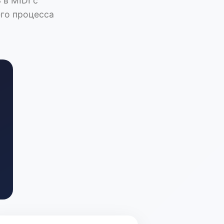
в MIDI с
его процесса