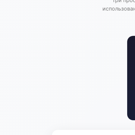
Три про
использован