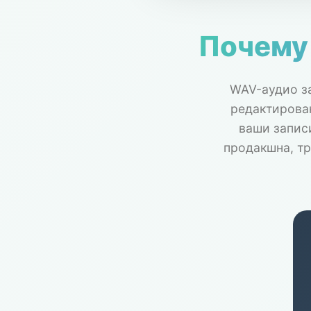
Почему
WAV-аудио за
редактирован
ваши запис
продакшна, т