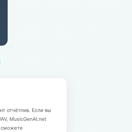
нт отчётлив. Если вы
AV, MusicGenAI.net
у сможете