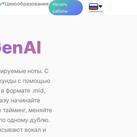
ы
Ценообразование
▼
Начать
работы
GenAI
тируемые ноты. С
секунды с помощью
в формате .mid,
азу начинайте
 тайминг, меняйте
по одному дублю.
исывают вокал и