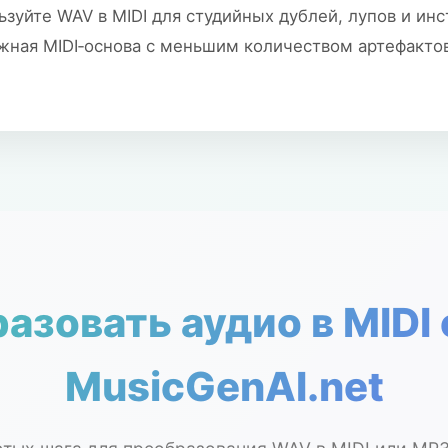
ьзуйте WAV в MIDI для студийных дублей, лупов и ин
жная MIDI‑основа с меньшим количеством артефакто
азовать аудио в MID
MusicGenAI.net