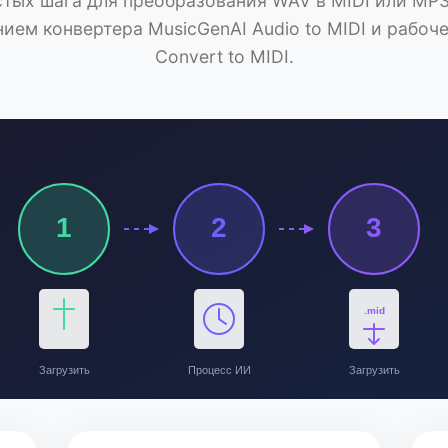
стых шага для преобразования WAV в MIDI или MP3 
ием конвертера MusicGenAI Audio to MIDI и рабоч
Convert to MIDI.
1
2
3
.mid
Загрузить
Процесс ИИ
Загрузить