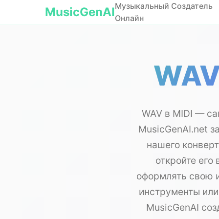
Музыкальный Создатель
MusicGenAI
Онлайн
WAV 
WAV в MIDI — са
MusicGenAI.net з
нашего конверт
откройте его
оформлять свою и
инструменты или
MusicGenAI соз