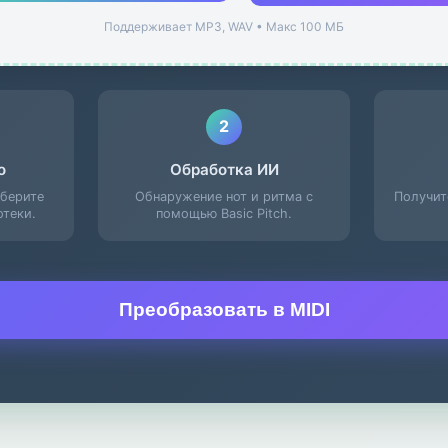
Поддерживает MP3, WAV • Макс 100 МБ
2
о
Обработка ИИ
ыберите
Обнаружение нот и ритма с
Получит
отеки.
помощью Basic Pitch.
Преобразовать в MIDI