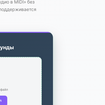
дио в MIDI» без
 поддерживается
кунды
офайл
л