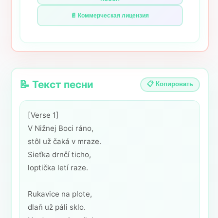
📄 Коммерческая лицензия
📝 Текст песни
📋 Копировать
[Verse 1]
V Nižnej Boci ráno,
stôl už čaká v mraze.
Sieťka drnčí ticho,
loptička letí raze.
Rukavice na plote,
dlaň už páli sklo.