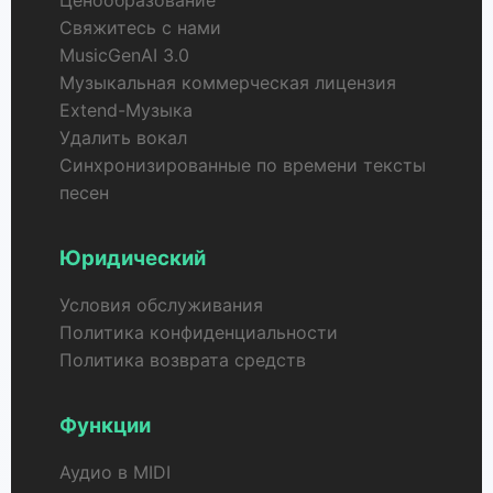
Ценообразование
Свяжитесь с нами
MusicGenAI 3.0
Музыкальная коммерческая лицензия
Extend-Музыка
Удалить вокал
Синхронизированные по времени тексты
песен
Юридический
Условия обслуживания
Политика конфиденциальности
Политика возврата средств
Функции
Аудио в MIDI