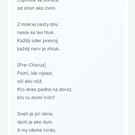
od stien ako zvon.
Z mokrej cesty dnu
nesie sa len hluk.
Každý úder presný,
každý nerv je zhluk.
[Pre-Chorus]
Pozri, ide výpad,
oči ako nôž.
Kto dnes padne na doraz,
kto tu zlomí trón?
Sneh je pri okne,
dych je ako dym.
A my ideme tvrdo,