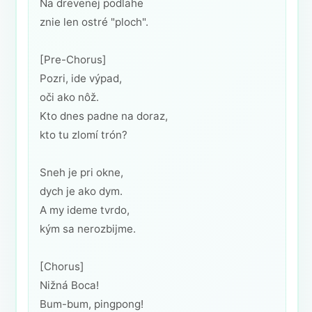
Na drevenej podlahe
znie len ostré "ploch".
[Pre-Chorus]
Pozri, ide výpad,
oči ako nôž.
Kto dnes padne na doraz,
kto tu zlomí trón?
Sneh je pri okne,
dych je ako dym.
A my ideme tvrdo,
kým sa nerozbijme.
[Chorus]
Nižná Boca!
Bum-bum, pingpong!