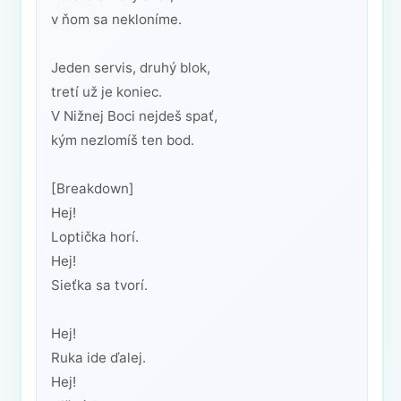
v ňom sa nekloníme.
Jeden servis, druhý blok,
tretí už je koniec.
V Nižnej Boci nejdeš spať,
kým nezlomíš ten bod.
[Breakdown]
Hej!
Loptička horí.
Hej!
Sieťka sa tvorí.
Hej!
Ruka ide ďalej.
Hej!