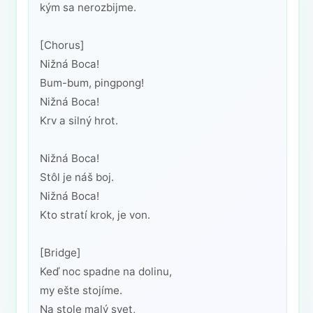
kým sa nerozbijme.
[Chorus]
Nižná Boca!
Bum-bum, pingpong!
Nižná Boca!
Krv a silný hrot.
Nižná Boca!
Stôl je náš boj.
Nižná Boca!
Kto stratí krok, je von.
[Bridge]
Keď noc spadne na dolinu,
my ešte stojíme.
Na stole malý svet,