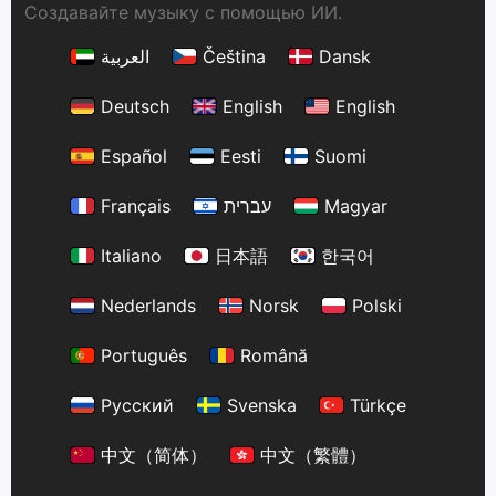
Создавайте музыку с помощью ИИ.
العربية
Čeština
Dansk
Deutsch
English
English
Español
Eesti
Suomi
Français
עברית
Magyar
Italiano
日本語
한국어
Nederlands
Norsk
Polski
Português
Română
Русский
Svenska
Türkçe
中文（简体）
中文（繁體）