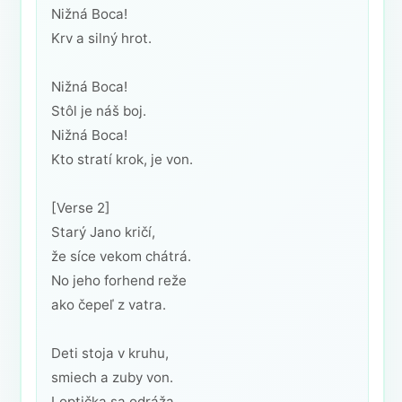
Nižná Boca!
Krv a silný hrot.
Nižná Boca!
Stôl je náš boj.
Nižná Boca!
Kto stratí krok, je von.
[Verse 2]
Starý Jano kričí,
že síce vekom chátrá.
No jeho forhend reže
ako čepeľ z vatra.
Deti stoja v kruhu,
smiech a zuby von.
Loptička sa odráža