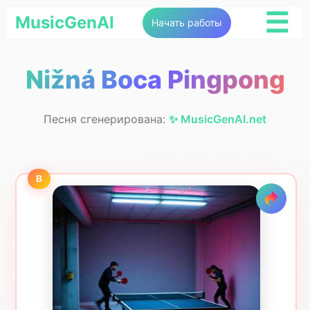
☰
MusicGenAI
Начать работы
Nižná Boca Pingpong
Песня сгенерирована:
✨ MusicGenAI.net
B