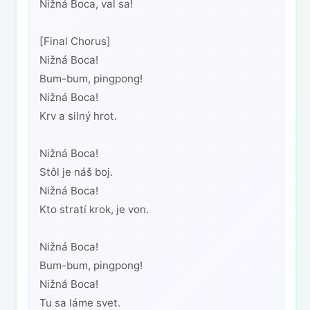
Nižná Boca, val sa!
[Final Chorus]
Nižná Boca!
Bum-bum, pingpong!
Nižná Boca!
Krv a silný hrot.
Nižná Boca!
Stôl je náš boj.
Nižná Boca!
Kto stratí krok, je von.
Nižná Boca!
Bum-bum, pingpong!
Nižná Boca!
Tu sa láme svet.