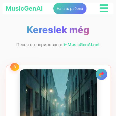
☰
MusicGenAI
Начать работы
Kereslek még
Песня сгенерирована:
✨ MusicGenAI.net
B