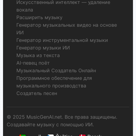
Искусственный интеллект — удаление
вокала
Расширить музыку
Генератор музыкальных видео на основе
ИИ
Генератор инструментальной музыки
Генератор музыки ИИ
Музыка из текста
AI-певец поёт
Музыкальный Создатель Онлайн
Программное обеспечение для
музыкального производства
Создатель песен
© 2025 MusicGenAI.net. Все права защищены.
Создавайте музыку с помощью ИИ.