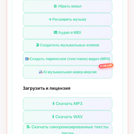
🎤 Убрать вокал
➕ Расширить музыку
🎹 Аудио в MIDI
🎬 Создатель музыкальных клипов
Создать лирическое (текстовое) видео (MP4)
НОВЫЙ
AI музыкальная кавер-версия
Загрузить и лицензия
⬇️ Скачать MP3
⬇️ Скачать WAV
📝 Скачать синхронизированные тексты
песен