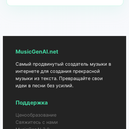
MusicGenAI.net
Самый продвинутый создатель музыки в
интернете для создания прекрасной
музыки из текста. Превращайте свои
идеи в песни без усилий.
Поддержка
Ценообразование
Свяжитесь с нами