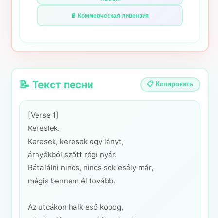
📄 Коммерческая лицензия
📝 Текст песни
📋 Копировать
[Verse 1]
Kereslek.
Keresek, keresek egy lányt,
árnyékból szőtt régi nyár.
Rátalálni nincs, nincs sok esély már,
mégis bennem él tovább.
Az utcákon halk eső kopog,