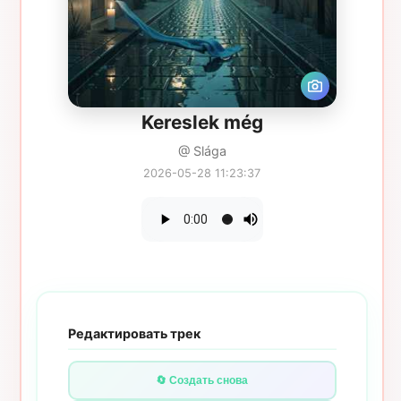
Kereslek még
@ Slága
2026-05-28 11:23:37
Редактировать трек
🔄 Создать снова