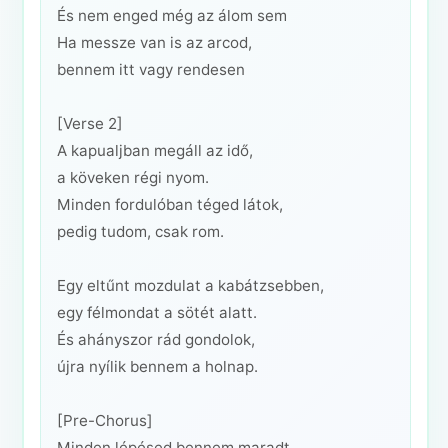
És nem enged még az álom sem
Ha messze van is az arcod,
bennem itt vagy rendesen
[Verse 2]
A kapualjban megáll az idő,
a köveken régi nyom.
Minden fordulóban téged látok,
pedig tudom, csak rom.
Egy eltűnt mozdulat a kabátzsebben,
egy félmondat a sötét alatt.
És ahányszor rád gondolok,
újra nyílik bennem a holnap.
[Pre-Chorus]
Minden lépésed bennem maradt,