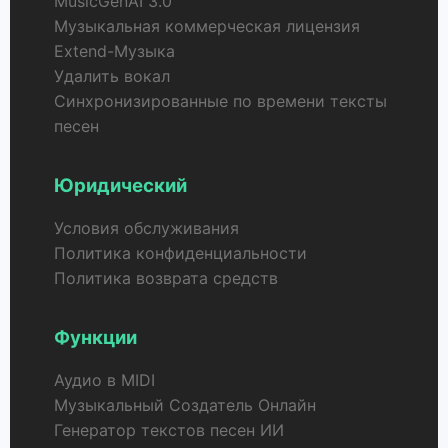
MusicGenAI 3.0
Музыкальная коммерческая лицензия
Extend-Музыка
Удалить вокал
Синхронизированные по времени тексты
песен
Юридический
Условия обслуживания
Политика конфиденциальности
Политика возврата средств
Функции
Аудио в MIDI
Музыкальный Создатель Онлайн
Генератор текстов песен ИИ